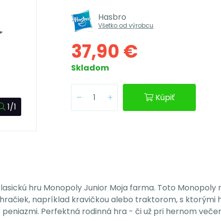
Hasbro
Všetko od výrobcu
37,90 €
Skladom
Kúpiť
1/1
 klasickú hru Monopoly Junior Moja farma. Toto Monopoly m
račiek, napríklad kravičkou alebo traktorom, s ktorými h
peniazmi. Perfektná rodinná hra - či už pri hernom večer