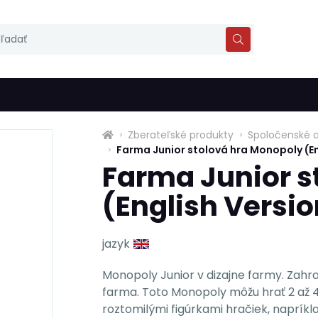
Zberateľské produkty
Spoločenské a
Farma Junior stolová hra Monopoly (En
Farma Junior s
(English Versio
jazyk
Monopoly Junior v dizajne farmy. Zahra
farma. Toto Monopoly môžu hrať 2 až 4
roztomilými figúrkami hračiek, napríkla