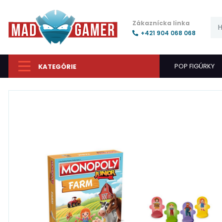
Zákaznícka linka
+421 904 068 068
POP FIGÚRKY
KATEGÓRIE