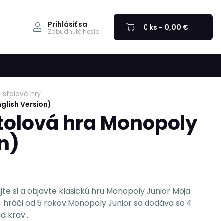
Prihlásiť sa
0 ks - 0,00 €
Zabudnuté heslo
 stolové hry
glish Version)
tolová hra Monopoly
n)
jte si a objavte klasickú hru Monopoly Junior Moja
 hráči od 5 rokov.Monopoly Junior sa dodáva so 4
d krav..