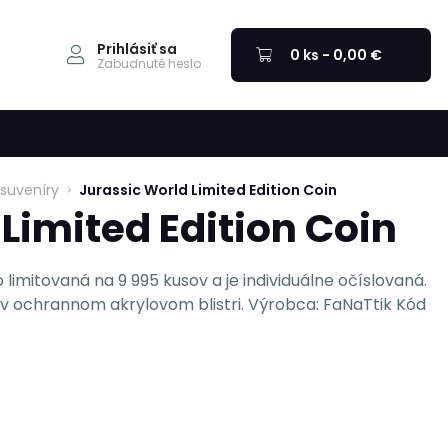
Prihlásiť sa
0 ks - 0,00 €
Zabudnuté heslo
suveníry
Jurassic World Limited Edition Coin
Limited Edition Coin
limitovaná na 9 995 kusov a je individuálne očíslovaná.
 ochrannom akrylovom blistri. Výrobca: FaNaTtik Kód