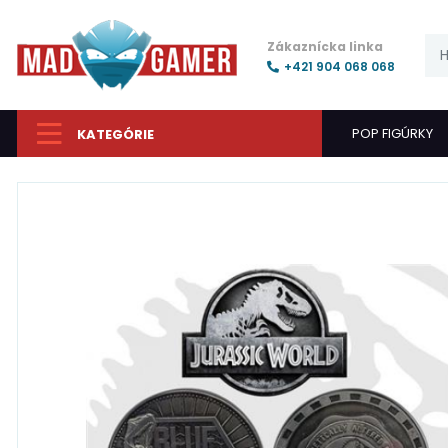
Zákaznícka linka
+421 904 068 068
POP FIGÚRKY
KATEGÓRIE