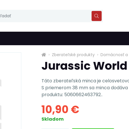
Zberateľské produkty
Domácnosť a 
Jurassic World 
Táto zberateľská minca je celosvetovo 
S priemerom 38 mm sa minca dodáva v
produktu: 5060662463792..
10,90 €
Skladom