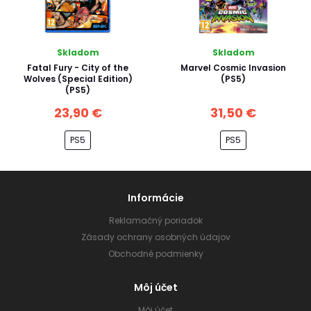
Skladom
Skladom
Fatal Fury - City of the
Marvel Cosmic Invasion
Wolves (Special Edition)
(PS5)
(PS5)
23,90 €
31,50 €
PS5
PS5
Informácie
Reklamačný poriadok
Zásady ochrany osobných údajov
Obchodné podmienky
Môj účet
Môj účet