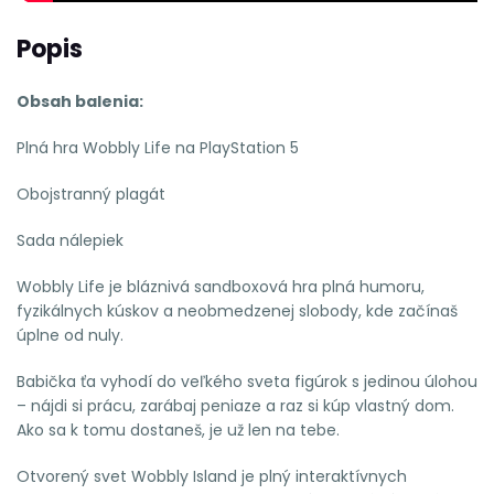
Popis
Obsah balenia:
Plná hra Wobbly Life na PlayStation 5
Obojstranný plagát
Sada nálepiek
Wobbly Life je bláznivá sandboxová hra plná humoru,
fyzikálnych kúskov a neobmedzenej slobody, kde začínaš
úplne od nuly.
Babička ťa vyhodí do veľkého sveta figúrok s jedinou úlohou
– nájdi si prácu, zarábaj peniaze a raz si kúp vlastný dom.
Ako sa k tomu dostaneš, je už len na tebe.
Otvorený svet Wobbly Island je plný interaktívnych