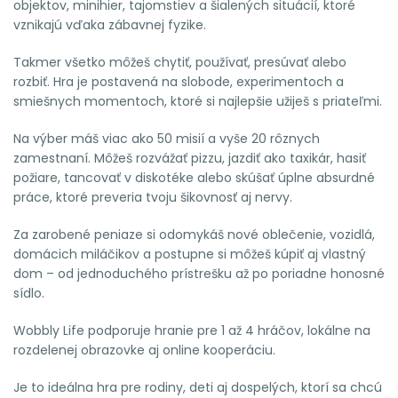
objektov, minihier, tajomstiev a šialených situácií, ktoré
vznikajú vďaka zábavnej fyzike.
Takmer všetko môžeš chytiť, používať, presúvať alebo
rozbiť. Hra je postavená na slobode, experimentoch a
smiešnych momentoch, ktoré si najlepšie užiješ s priateľmi.
Na výber máš viac ako 50 misií a vyše 20 rôznych
zamestnaní. Môžeš rozvážať pizzu, jazdiť ako taxikár, hasiť
požiare, tancovať v diskotéke alebo skúšať úplne absurdné
práce, ktoré preveria tvoju šikovnosť aj nervy.
Za zarobené peniaze si odomykáš nové oblečenie, vozidlá,
domácich miláčikov a postupne si môžeš kúpiť aj vlastný
dom – od jednoduchého prístrešku až po poriadne honosné
sídlo.
Wobbly Life podporuje hranie pre 1 až 4 hráčov, lokálne na
rozdelenej obrazovke aj online kooperáciu.
Je to ideálna hra pre rodiny, deti aj dospelých, ktorí sa chcú