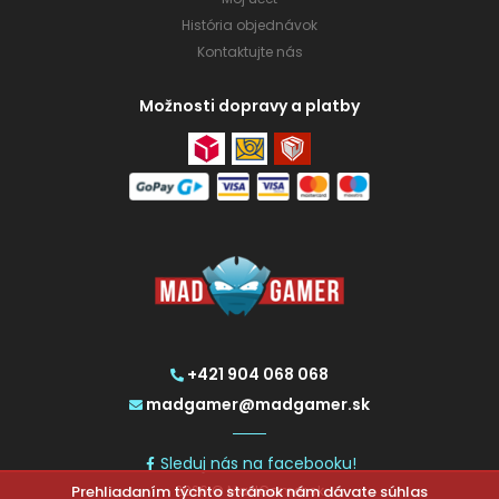
História objednávok
Kontaktujte nás
Možnosti dopravy a platby
+421 904 068 068
madgamer@madgamer.sk
Sleduj nás na facebooku!
Prehliadaním týchto stránok nám dávate súhlas
2026 © MadGamer.sk