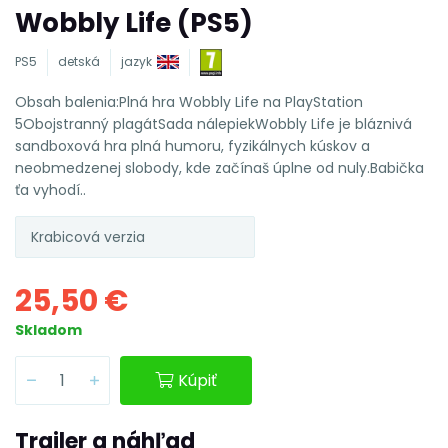
Wobbly Life (PS5)
PS5
detská
jazyk
Obsah balenia:Plná hra Wobbly Life na PlayStation
5Obojstranný plagátSada nálepiekWobbly Life je bláznivá
sandboxová hra plná humoru, fyzikálnych kúskov a
neobmedzenej slobody, kde začínaš úplne od nuly.Babička
ťa vyhodí..
Krabicová verzia
25,50 €
Skladom
Kúpiť
Trailer a náhľad