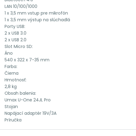
LAN 10/100/1000
1 x 3,5 mm vstup pre mikrofón
1 x 3,5 mm výstup na slúchadlá
Porty USB:
2 x USB 3.0
2 x USB 2.0
Slot Micro SD:
Áno
540 x 322 x 7-35 mm
Farba:
Čierna
Hmotnosť:
2,8 kg
Obsah balenia:
Umax U-One 24JL Pro
Stojan
Napájací adaptér 19V/3A
Príručka