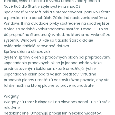
funkcie, vyššiu stabilitu a vyššiu úroveň zabezpečenia.
Nové tlačidlo Štart v štýle systému macOS
Spoločnosť Microsoft prišla s prepracovanou ponukou Štart
a ponukami na paneli úloh. Základné nastavenie systému
Windows 11 má ovládacie prvky sústredené na spodnej lište
a viac sa podobá konkurenčnému systému macOS. To sa
dá prepnúť na štandardný vzhľad, na ktorý sme zvyknutí zo
systému Windows 10, kde sú tlačidlo Štart a ďalšie
ovládacie tlačidlá zarovnané doľava.
Správa okien a obrazoviek
Systém správy okien a pracovných plôch bol prepracovaný.
Usporiadanie pracovných okien je jednoduchšie vďaka
prednastaveným šablónam, ktoré umožňujú rýchle
usporiadanie okien podľa vašich predstáv. Virtuálne
pracovné plochy umožňujú nastaviť rôzne pozadia, aby ste
ľahšie našli, na ktorej ploche sa práve nachádzate.
Widgety
Widgety sú teraz k dispozícii na hlavnom paneli. Tie sú stále
relatívne
nedokončené. Umožňujú pripojiť len niekoľko widgetov,