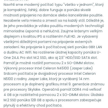
Navrhli sme moderný počítač typu "všetko v jednom", ktorý
je kompaktný, ľahký, dobre funguje a ponúka skvelé
možnosti pripojenia na domáce alebo kancelárske použitie.
Nezaberie veľa miesta a zmestí sa na každý stôl. Dôležité je,
že jeho prevádzka je vďaka použitiu moderných technológií
mimoriadne úsporná a nehlučná. Zaujme krásnym veľkým
displejom s kvalitou IPS a rozlíšením Full HD. Je vybavený
všetkými dôležitými portami na pripojenie externých
zariadení. Na pripojenie k počítačovej sieti ponúka GBit LAN
a duálnu AC Wifi. Na rozšírenie úložnej kapacity ponúka U-
One 24JL Pro slot M.2 SSD, ako aj 2,5" HDD/SSD SATA slot.
Pamäť je možné rozšíriť pomocou 2 x SO-DIMM slotov.
Výkonný procesor Intel Celeron N45100 (Jasper Lake)
Srdcom počítača je dvojjadrový procesor Intel Celeron
N5100 z rodiny Jasper Lake, ktorý je vyrábaný 14 nm
procesom a je doplnený grafikou Intel 9. generácie známou
pre procesory Skylake. Operačná pamäť DDR4 má veľkosť
4 GB a je rozšíriteľná pomocou 2 x SO-DIMM slotov. Úložisko
M.2 SSD ponúka 128 GB a spolu s procesorom zabezpečuje
plynulý a efektívny chod počítača.