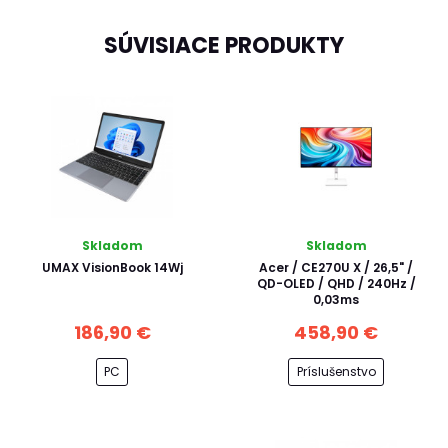
SÚVISIACE PRODUKTY
Skladom
Skladom
UMAX VisionBook 14Wj
Acer / CE270U X / 26,5" /
QD-OLED / QHD / 240Hz /
0,03ms
186,90 €
458,90 €
PC
Príslušenstvo