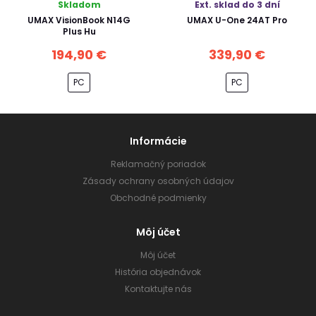
Skladom
Ext. sklad do 3 dní
UMAX VisionBook N14G
UMAX U-One 24AT Pro
Plus Hu
194,90 €
339,90 €
PC
PC
Informácie
Reklamačný poriadok
Zásady ochrany osobných údajov
Obchodné podmienky
Môj účet
Môj účet
História objednávok
Kontaktujte nás