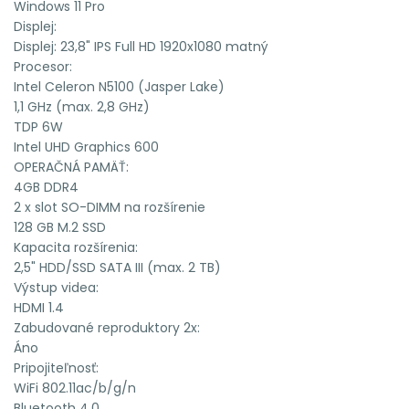
Windows 11 Pro
Displej:
Displej: 23,8" IPS Full HD 1920x1080 matný
Procesor:
Intel Celeron N5100 (Jasper Lake)
1,1 GHz (max. 2,8 GHz)
TDP 6W
Intel UHD Graphics 600
OPERAČNÁ PAMÄŤ:
4GB DDR4
2 x slot SO-DIMM na rozšírenie
128 GB M.2 SSD
Kapacita rozšírenia:
2,5" HDD/SSD SATA III (max. 2 TB)
Výstup videa:
HDMI 1.4
Zabudované reproduktory 2x:
Áno
Pripojiteľnosť:
WiFi 802.11ac/b/g/n
Bluetooth 4.0