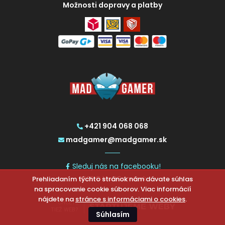
Možnosti dopravy a platby
+421 904 068 068
madgamer@madgamer.sk
Sleduj nás na facebooku!
Prehliadaním týchto stránok nám dávate súhlas
2026 © MadGamer.sk
na spracovanie cookie súborov. Viac informácií
nájdete na
stránce s informáciami o cookies
.
CHCETE
TIEŽ WEB?
Súhlasím