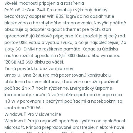
Skvelé možnosti pripojenia a rozšírenia
Počítač U-One 24JL Pro obsahuje výkonný duálny
bezdrôtový adaptér Wifi 802.11bgn/ac na dosiahnutie
bleskového a bezchybného streamovania. Navyše počítač
obsahuje aj adaptér Gigabit Ethernet pre tých, ktorí
uprednostňujú káblové pripojenie. K dispozícii je aj celý rad
portov USB, vstup a výstup zvuku, a čo je najdôležitejšie, 2 x
sloty SO-DIMM na rozšírenie pamäte. Kapacitu úložiska
možno rozšíriť aj pridaním 2,5" SSD disku alebo výmenou
128GB M.2 SSD disku za väčší.
Tichá prevádzka bez ventilátorov
Umax U-One 24JL Pro má patentovanú konštrukciu
chladenia bez ventilátorov, ktorá vám umožní používať
počítač 24 x 7 hodín týždenne. Energeticky úsporné
komponenty zaručujú veľmi nízku spotrebu energie max.
40 W v porovnaní s bežnými počítačmi a notebookmi so
spotrebou 200 W.
Windows 11 Pro v slovenčine
Windows 11 Pro je najnovší operačný systém od spoločnosti
Microsoft. Prináša prepracované prostredie, niektoré nové