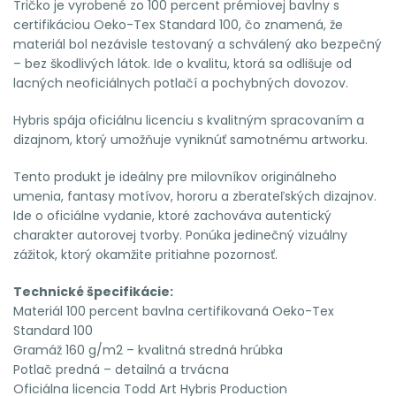
Tričko je vyrobené zo 100 percent prémiovej bavlny s
certifikáciou Oeko-Tex Standard 100, čo znamená, že
materiál bol nezávisle testovaný a schválený ako bezpečný
– bez škodlivých látok. Ide o kvalitu, ktorá sa odlišuje od
lacných neoficiálnych potlačí a pochybných dovozov.
Hybris spája oficiálnu licenciu s kvalitným spracovaním a
dizajnom, ktorý umožňuje vyniknúť samotnému artworku.
Tento produkt je ideálny pre milovníkov originálneho
umenia, fantasy motívov, hororu a zberateľských dizajnov.
Ide o oficiálne vydanie, ktoré zachováva autentický
charakter autorovej tvorby. Ponúka jedinečný vizuálny
zážitok, ktorý okamžite pritiahne pozornosť.
Technické špecifikácie:
Materiál 100 percent bavlna certifikovaná Oeko-Tex
Standard 100
Gramáž 160 g/m2 – kvalitná stredná hrúbka
Potlač predná – detailná a trvácna
Oficiálna licencia Todd Art Hybris Production