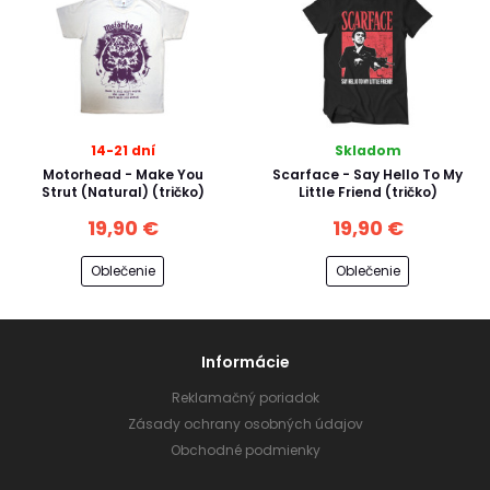
14-21 dní
Skladom
Motorhead - Make You
Scarface - Say Hello To My
Strut (Natural) (tričko)
Little Friend (tričko)
19,90 €
19,90 €
Oblečenie
Oblečenie
Informácie
Reklamačný poriadok
Zásady ochrany osobných údajov
Obchodné podmienky