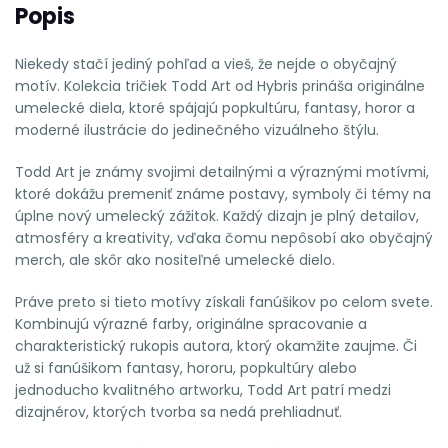
Popis
Niekedy stačí jediný pohľad a vieš, že nejde o obyčajný
motív. Kolekcia tričiek Todd Art od Hybris prináša originálne
umelecké diela, ktoré spájajú popkultúru, fantasy, horor a
moderné ilustrácie do jedinečného vizuálneho štýlu.
Todd Art je známy svojimi detailnými a výraznými motívmi,
ktoré dokážu premeniť známe postavy, symboly či témy na
úplne nový umelecký zážitok. Každý dizajn je plný detailov,
atmosféry a kreativity, vďaka čomu nepôsobí ako obyčajný
merch, ale skôr ako nositeľné umelecké dielo.
Práve preto si tieto motívy získali fanúšikov po celom svete.
Kombinujú výrazné farby, originálne spracovanie a
charakteristický rukopis autora, ktorý okamžite zaujme. Či
už si fanúšikom fantasy, hororu, popkultúry alebo
jednoducho kvalitného artworku, Todd Art patrí medzi
dizajnérov, ktorých tvorba sa nedá prehliadnuť.