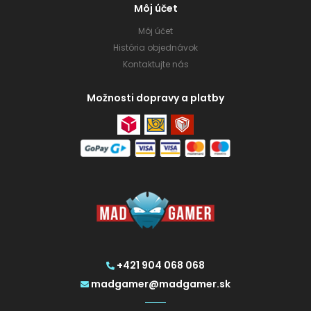
Môj účet
Môj účet
História objednávok
Kontaktujte nás
Možnosti dopravy a platby
+421 904 068 068
madgamer@madgamer.sk