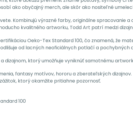
vmi, ktoré dokážu premeniť známe postavy, symboly či tém
ôsobí ako obyčajný merch, ale skôr ako nositeľné umeleck
svete. Kombinujú výrazné farby, originálne spracovanie a 
ednoducho kvalitného artworku, Todd Art patrí medzi dizaj
certifikáciou Oeko-Tex Standard 100, čo znamená, že mate
sa odlišuje od lacných neoficiálnych potlačí a pochybných 
ím a dizajnom, ktorý umožňuje vyniknúť samotnému artwork
menia, fantasy motívov, hororu a zberateľských dizajnov. 
zážitok, ktorý okamžite pritiahne pozornosť.
tandard 100