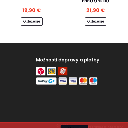
Print) (tričko)
19,90 €
21,90 €
Oblečenie
Oblečenie
Možnosti dopravy a platby
CHCETE