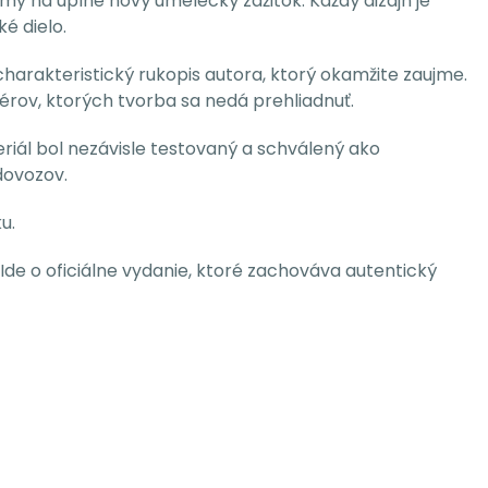
y na úplne nový umelecký zážitok. Každý dizajn je
é dielo.
charakteristický rukopis autora, ktorý okamžite zaujme.
nérov, ktorých tvorba sa nedá prehliadnuť.
riál bol nezávisle testovaný a schválený ako
dovozov.
u.
Ide o oficiálne vydanie, ktoré zachováva autentický