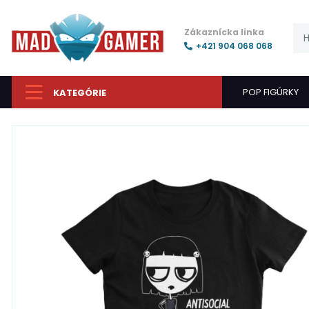
Zákaznícka linka
+421 904 068 068
POP FIGÚRKY
KATEGÓRIE