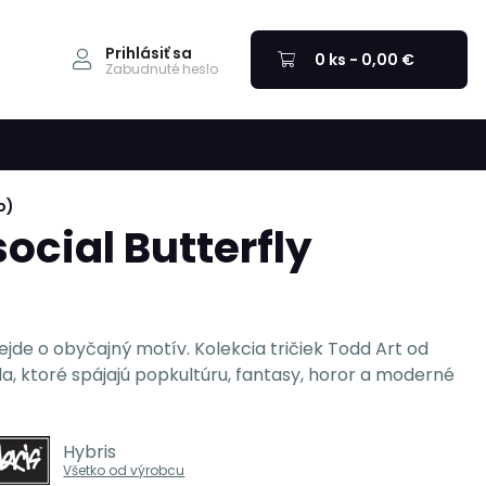
Prihlásiť sa
0 ks - 0,00 €
Zabudnuté heslo
o)
social Butterfly
nejde o obyčajný motív. Kolekcia tričiek Todd Art od
la, ktoré spájajú popkultúru, fantasy, horor a moderné
Hybris
Všetko od výrobcu