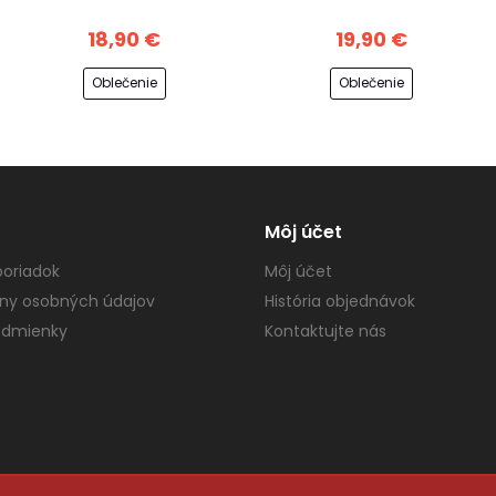
18,90 €
19,90 €
Oblečenie
Oblečenie
Môj účet
oriadok
Môj účet
ny osobných údajov
História objednávok
dmienky
Kontaktujte nás