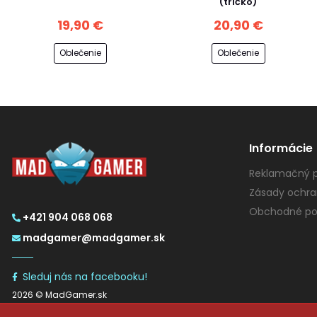
(tričko)
19,90 €
20,90 €
Oblečenie
Oblečenie
Informácie
Reklamačný p
Zásady ochra
Obchodné po
+421 904 068 068
madgamer@madgamer.sk
Sleduj nás na facebooku!
2026 © MadGamer.sk