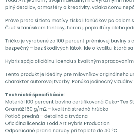
Todd Art je známy svojimi detailnými a výraznými motí
plný detailov, atmosféry a kreativity, vďaka čomu nep
Práve preto si tieto motívy získali fanúšikov po celom 
Či už si fanúšikom fantasy, hororu, popkultúry alebo j
Tričko je vyrobené zo 100 percent prémiovej bavlny s 
bezpečný – bez škodlivých látok. Ide o kvalitu, ktorá 
Hybris spája oficiálnu licenciu s kvalitným spracovan
Tento produkt je ideálny pre milovníkov originálneho u
charakter autorovej tvorby. Ponúka jedinečný vizuálny 
Technické špecifikácie:
Materiál 100 percent bavlna certifikovaná Oeko-Tex S
Gramáž 160 g/m2 – kvalitná stredná hrúbka
Potlač predná – detailná a trvácna
Oficiálna licencia Todd Art Hybris Production
Odporúčané pranie naruby pri teplote do 40 °C