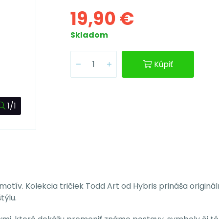
19,90 €
Skladom
Kúpiť
1/1
motív. Kolekcia tričiek Todd Art od Hybris prináša originá
týlu.