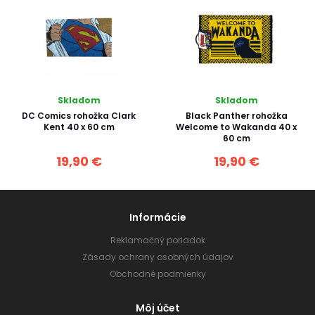
Skladom
Skladom
DC Comics rohožka Clark
Black Panther rohožka
Kent 40 x 60 cm
Welcome to Wakanda 40 x
60 cm
19,90 €
19,90 €
Informácie
Reklamačný poriadok
Zásady ochrany osobných údajov
Obchodné podmienky
Môj účet