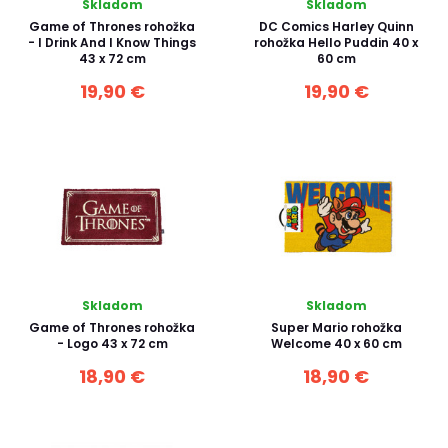
Skladom
Skladom
Game of Thrones rohožka
DC Comics Harley Quinn
- I Drink And I Know Things
rohožka Hello Puddin 40 x
43 x 72 cm
60 cm
19,90 €
19,90 €
Skladom
Skladom
Game of Thrones rohožka
Super Mario rohožka
- Logo 43 x 72 cm
Welcome 40 x 60 cm
18,90 €
18,90 €