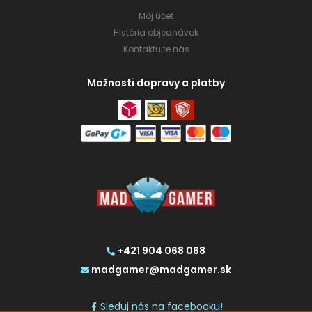
Môj účet
História objednávok
Kontaktujte nás
Možnosti dopravy a platby
+421 904 068 068
madgamer@madgamer.sk
Sleduj nás na facebooku!