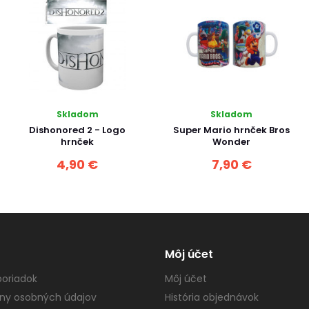
Skladom
Skladom
Dishonored 2 - Logo
Super Mario hrnček Bros
hrnček
Wonder
4,90 €
7,90 €
Môj účet
oriadok
Môj účet
ny osobných údajov
História objednávok