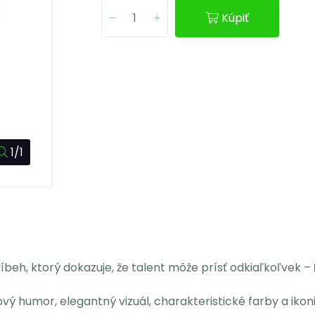
Kúpiť
1/1
íbeh, ktorý dokazuje, že talent môže prísť odkiaľkoľvek –
vý humor, elegantný vizuál, charakteristické farby a ik