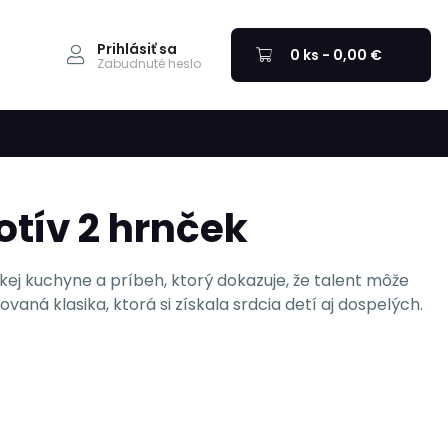
Prihlásiť sa
0 ks - 0,00 €
Zabudnuté heslo
otív 2 hrnček
kej kuchyne a príbeh, ktorý dokazuje, že talent môže
ovaná klasika, ktorá si získala srdcia detí aj dospelých.