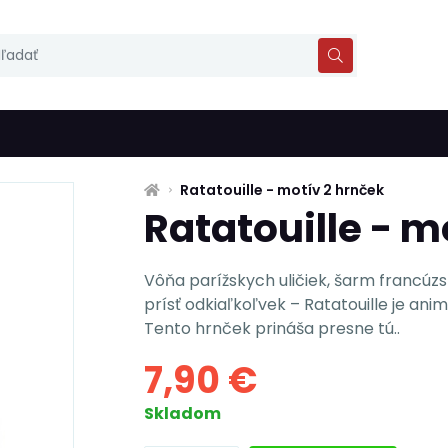
Ratatouille - motív 2 hrnček
Ratatouille - m
Vôňa parížskych uličiek, šarm francúzs
prísť odkiaľkoľvek – Ratatouille je anim
Tento hrnček prináša presne tú..
7,90 €
Skladom