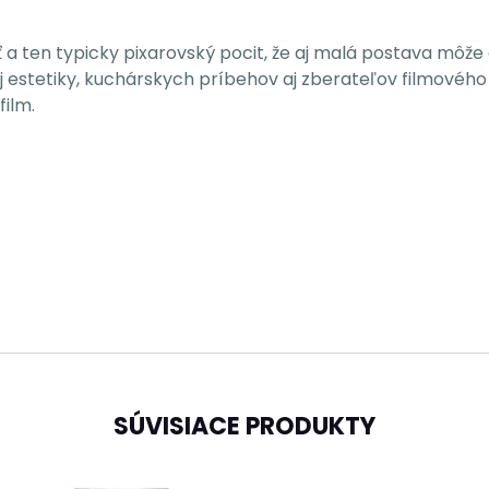
 a ten typicky pixarovský pocit, že aj malá postava môže 
j estetiky, kuchárskych príbehov aj zberateľov filmovéh
film.
SÚVISIACE PRODUKTY