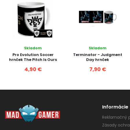
Skladom
Skladom
Pro Evolution Soccer
Terminator - Judgment
hrnček The Pitch Is Ours
Day hrnček
4,90 €
7,90 €
Informácie
Reklamačný p
Zásady ochra