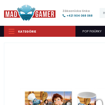
Zákaznícka linka
+421 904 068 068
POP FIGÚRKY
KATEGÓRIE