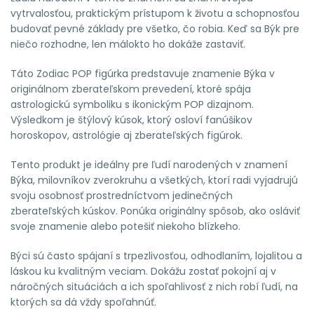
vytrvalosťou, praktickým prístupom k životu a schopnosťou
budovať pevné základy pre všetko, čo robia. Keď sa Býk pre
niečo rozhodne, len málokto ho dokáže zastaviť.
Táto Zodiac POP figúrka predstavuje znamenie Býka v
originálnom zberateľskom prevedení, ktoré spája
astrologickú symboliku s ikonickým POP dizajnom.
Výsledkom je štýlový kúsok, ktorý osloví fanúšikov
horoskopov, astrológie aj zberateľských figúrok.
Tento produkt je ideálny pre ľudí narodených v znamení
Býka, milovníkov zverokruhu a všetkých, ktorí radi vyjadrujú
svoju osobnosť prostredníctvom jedinečných
zberateľských kúskov. Ponúka originálny spôsob, ako osláviť
svoje znamenie alebo potešiť niekoho blízkeho.
Býci sú často spájaní s trpezlivosťou, odhodlaním, lojalitou a
láskou ku kvalitným veciam. Dokážu zostať pokojní aj v
náročných situáciách a ich spoľahlivosť z nich robí ľudí, na
ktorých sa dá vždy spoľahnúť.