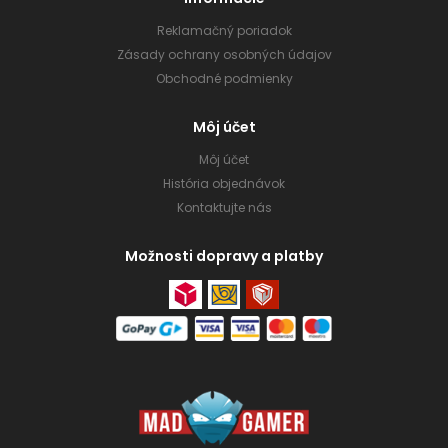
Reklamačný poriadok
Zásady ochrany osobných údajov
Obchodné podmienky
Môj účet
Môj účet
História objednávok
Kontaktujte nás
Možnosti dopravy a platby