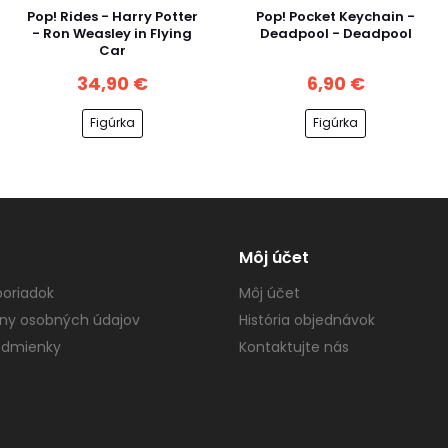
Pop! Rides - Harry Potter
Pop! Pocket Keychain -
- Ron Weasley in Flying
Deadpool - Deadpool
Car
34,90 €
6,90 €
Figúrka
Figúrka
Môj účet
oriadok
Môj účet
ny osobných údajov
História objednávok
dmienky
Kontaktujte nás