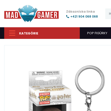
Zákaznícka linka
+421 904 068 068
POP FIGÚRKY
KATEGÓRIE