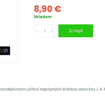
8,90 €
Skladom
Kúpiť
1/1
čarodejníckom učňovi napísaných britskou autorkou J. K. 