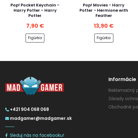
Pop! Pocket Keychain -
Pop! Movies - Harry
Harry Potter - Harry
Potter - Hermione with
Potter
Feather
7,90 €
13,90 €
Figúrka
Figúrka
Informácie
Reklamačný p
Zásady ochra
Obchodné po
+421 904 068 068
madgamer@madgamer.sk
Sleduj nás na facebooku!