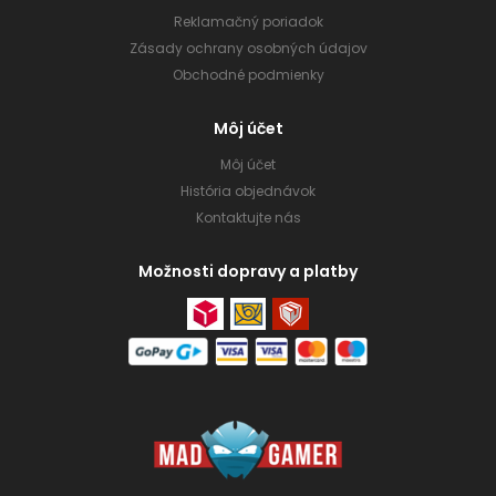
Reklamačný poriadok
Zásady ochrany osobných údajov
Obchodné podmienky
Môj účet
Môj účet
História objednávok
Kontaktujte nás
Možnosti dopravy a platby