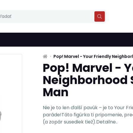
Pop! Marvel - Your Friendly Neighb
Pop! Marvel - Y
Neighborhood 
Man
Nie je to len ďalší pavúk – je to Your 
paráde!Táto figúrka ti pripomenie, pre
(a zopár susediek tiež).Detailne..