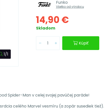
Funko
Všetko od výrobcu
14,90 €
Skladom
Kúpiť
1/1
rhood Spider-Man v celej svojej pavúčej paráde!
l srdcia celého Marvel vesmíru (a zopár susediek tiež).