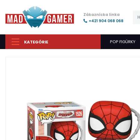
Zákaznícka linka
+421 904 068 068
POP FIGÚRKY
KATEGÓRIE