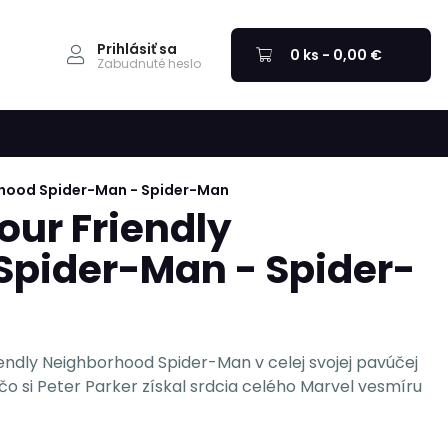
Prihlásiť sa
0 ks - 0,00 €
Zabudnuté heslo
orhood Spider-Man - Spider-Man
our Friendly
Spider-Man - Spider-
Friendly Neighborhood Spider-Man v celej svojej pavúčej
čo si Peter Parker získal srdcia celého Marvel vesmíru