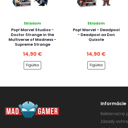
Skladom
Skladom
Pop! Marvel Studios -
Pop! Marvel - Deadpool
Doctor Strange in the
- Deadpool as Don
Multiverse of Madness -
Quixote
Supreme Strange
14,90 €
14,90 €
Figúrka
Figúrka
Informácie
Reklamačný p
Zásady ochra