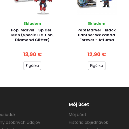
Skladom
Skladom
Pop! Marvel - Spider-
Pop! Marvel - Black
Man (Special Edition,
Panther Wakanda
Diamond Glitter)
Forever - Attuma
13,90 €
12,90 €
Figúrka
Figúrka
Môj účet
oriadok
Môj účet
ny osobných údajov
História objednávok