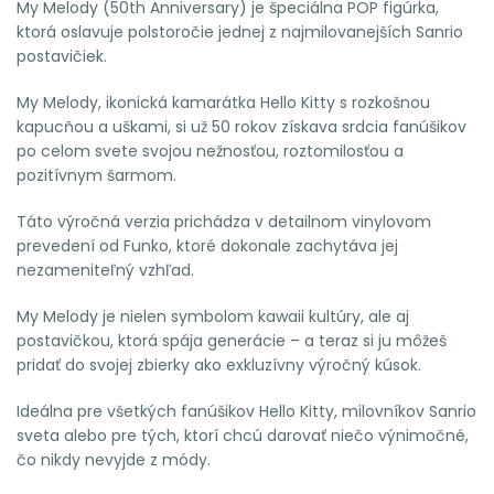
My Melody (50th Anniversary) je špeciálna POP figúrka,
ktorá oslavuje polstoročie jednej z najmilovanejších Sanrio
postavičiek.
My Melody, ikonická kamarátka Hello Kitty s rozkošnou
kapucňou a uškami, si už 50 rokov získava srdcia fanúšikov
po celom svete svojou nežnosťou, roztomilosťou a
pozitívnym šarmom.
Táto výročná verzia prichádza v detailnom vinylovom
prevedení od Funko, ktoré dokonale zachytáva jej
nezameniteľný vzhľad.
My Melody je nielen symbolom kawaii kultúry, ale aj
postavičkou, ktorá spája generácie – a teraz si ju môžeš
pridať do svojej zbierky ako exkluzívny výročný kúsok.
Ideálna pre všetkých fanúšikov Hello Kitty, milovníkov Sanrio
sveta alebo pre tých, ktorí chcú darovať niečo výnimočné,
čo nikdy nevyjde z módy.