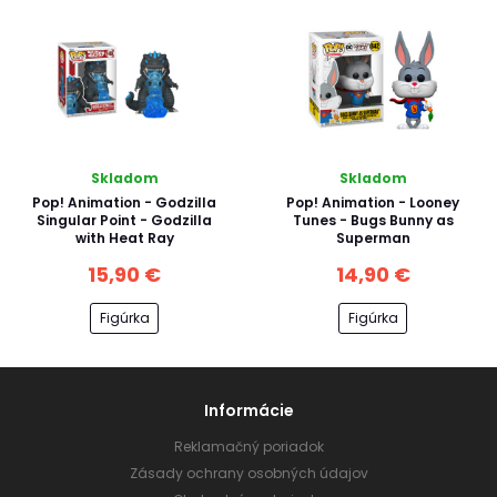
Skladom
Skladom
Pop! Animation - Godzilla
Pop! Animation - Looney
Singular Point - Godzilla
Tunes - Bugs Bunny as
with Heat Ray
Superman
15,90 €
14,90 €
Figúrka
Figúrka
Informácie
Reklamačný poriadok
Zásady ochrany osobných údajov