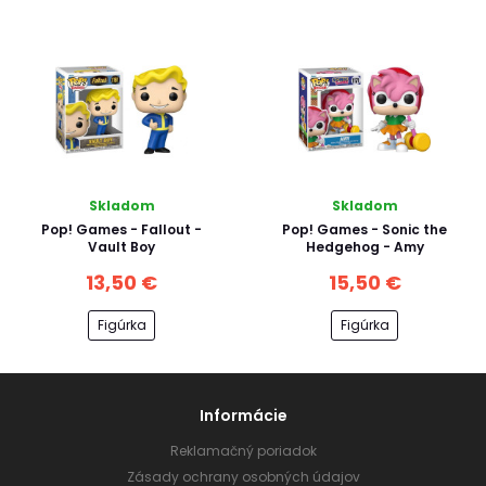
Skladom
Skladom
Pop! Games - Fallout -
Pop! Games - Sonic the
Vault Boy
Hedgehog - Amy
13,50 €
15,50 €
Figúrka
Figúrka
Informácie
Reklamačný poriadok
Zásady ochrany osobných údajov