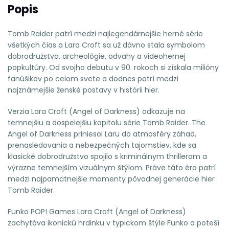
Popis
Tomb Raider patrí medzi najlegendárnejšie herné série
všetkých čias a Lara Croft sa už dávno stala symbolom
dobrodružstva, archeológie, odvahy a videohernej
popkultúry. Od svojho debutu v 90. rokoch si získala milióny
fanúšikov po celom svete a dodnes patrí medzi
najznámejšie ženské postavy v histórii hier.
Verzia Lara Croft (Angel of Darkness) odkazuje na
temnejšiu a dospelejšiu kapitolu série Tomb Raider. The
Angel of Darkness priniesol Laru do atmosféry záhad,
prenasledovania a nebezpečných tajomstiev, kde sa
klasické dobrodružstvo spojilo s kriminálnym thrillerom a
výrazne temnejším vizuálnym štýlom. Práve táto éra patrí
medzi najpamätnejšie momenty pôvodnej generácie hier
Tomb Raider.
Funko POP! Games Lara Croft (Angel of Darkness)
zachytáva ikonickú hrdinku v typickom štýle Funko a poteší