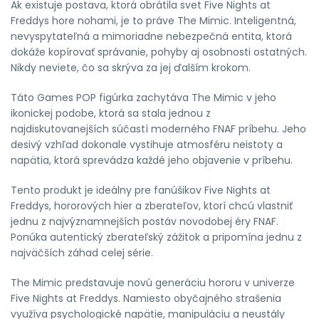
Ak existuje postava, ktorá obrátila svet Five Nights at
Freddys hore nohami, je to práve The Mimic. Inteligentná,
nevyspytateľná a mimoriadne nebezpečná entita, ktorá
dokáže kopírovať správanie, pohyby aj osobnosti ostatných.
Nikdy neviete, čo sa skrýva za jej ďalším krokom.
Táto Games POP figúrka zachytáva The Mimic v jeho
ikonickej podobe, ktorá sa stala jednou z
najdiskutovanejších súčastí moderného FNAF príbehu. Jeho
desivý vzhľad dokonale vystihuje atmosféru neistoty a
napätia, ktorá sprevádza každé jeho objavenie v príbehu.
Tento produkt je ideálny pre fanúšikov Five Nights at
Freddys, hororových hier a zberateľov, ktorí chcú vlastniť
jednu z najvýznamnejších postáv novodobej éry FNAF.
Ponúka autentický zberateľský zážitok a pripomína jednu z
najväčších záhad celej série.
The Mimic predstavuje novú generáciu hororu v univerze
Five Nights at Freddys. Namiesto obyčajného strašenia
využíva psychologické napätie, manipuláciu a neustály