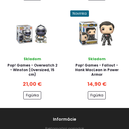
Novinka
Skladom
Skladom
Pop! Games - Overwatch 2
Pop! Games - Fallout -
- Winston (Oversized, 15
Hank MacLean in Power
cm)
Armor
21,00 €
14,90 €
Figúrka
Figúrka
Informácie
Reklamačný poriadok