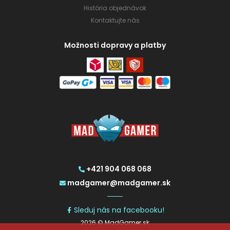
História objednávok
Kontaktujte nás
Možnosti dopravy a platby
+421 904 068 068
madgamer@madgamer.sk
Sleduj nás na facebooku!
2026 © MadGamer.sk