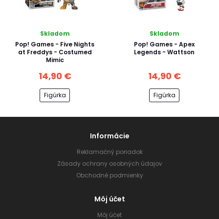
Skladom
Skladom
Pop! Games - Five Nights
Pop! Games - Apex
at Freddys - Costumed
Legends - Wattson
Mimic
14,90 €
14,90 €
Figúrka
Figúrka
Informácie
Reklamačný poriadok
Zásady ochrany osobných údajov
Obchodné podmienky
Môj účet
Môj účet