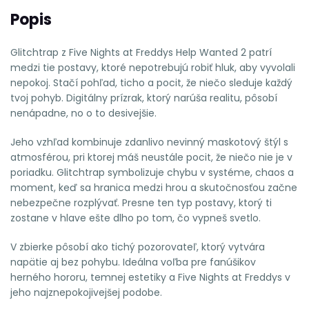
Popis
Glitchtrap z Five Nights at Freddys Help Wanted 2 patrí
medzi tie postavy, ktoré nepotrebujú robiť hluk, aby vyvolali
nepokoj. Stačí pohľad, ticho a pocit, že niečo sleduje každý
tvoj pohyb. Digitálny prízrak, ktorý narúša realitu, pôsobí
nenápadne, no o to desivejšie.
Jeho vzhľad kombinuje zdanlivo nevinný maskotový štýl s
atmosférou, pri ktorej máš neustále pocit, že niečo nie je v
poriadku. Glitchtrap symbolizuje chybu v systéme, chaos a
moment, keď sa hranica medzi hrou a skutočnosťou začne
nebezpečne rozplývať. Presne ten typ postavy, ktorý ti
zostane v hlave ešte dlho po tom, čo vypneš svetlo.
V zbierke pôsobí ako tichý pozorovateľ, ktorý vytvára
napätie aj bez pohybu. Ideálna voľba pre fanúšikov
herného hororu, temnej estetiky a Five Nights at Freddys v
jeho najznepokojivejšej podobe.