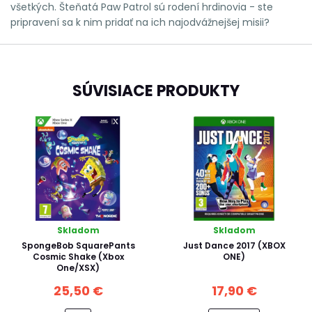
všetkých. Šteňatá Paw Patrol sú rodení hrdinovia - ste
pripravení sa k nim pridať na ich najodvážnejšej misii?
SÚVISIACE PRODUKTY
Skladom
Skladom
SpongeBob SquarePants
Just Dance 2017 (XBOX
Cosmic Shake (Xbox
ONE)
One/XSX)
25,50 €
17,90 €