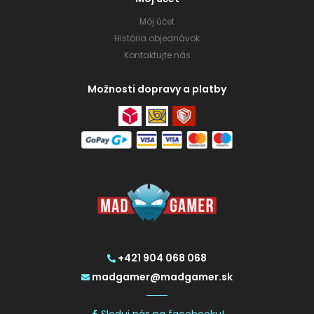
Môj účet
História objednávok
Kontaktujte nás
Možnosti dopravy a platby
+421 904 068 068
madgamer@madgamer.sk