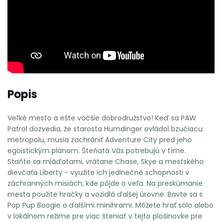
Popis
Veľké mesto a ešte väčšie dobrodružstvo! Keď sa PAW
Patrol dozvedia, že starosta Humdinger ovládol bzučiacu
metropolu, musia zachrániť Adventure City pred jeho
egoistickým plánom. Šteňatá Vás potrebujú v tíme.
Staňte sa mláďatami, vrátane Chase, Skye a mestského
dievčaťa Liberty - využite ich jedinečné schopnosti v
záchranných misiách, kde pôjde o veľa. Na preskúmanie
mesta použite hračky a vozidlá ďalšej úrovne. Bavte sa s
Pop Pup Boogie a ďalšími minihrami. Môžete hrať sólo alebo
v lokálnom režime pre viac šteniat v tejto plošinovke pre