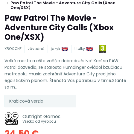
Paw Patrol The Movie - Adventure City Calls (Xbox
One/XSX)
Paw Patrol The Movie -
Adventure City Calls (Xbox
One/XSX)
XBOX ONE
závodná
jazyk
titulky
Veľké mesto a ešte väčšie dobrodružstvo! Keď sa PAW
Patrol dozvedia, že starosta Humdinger ovládol bzučiacu
metropolu, musia zachrániť Adventure City pred jeho
egoistickým plánom. Šteňatá Vás potrebujú v tíme.Staňte
sa m..
Krabicová verzia
Outright Games
Všetko od výrobcu
24,50 €