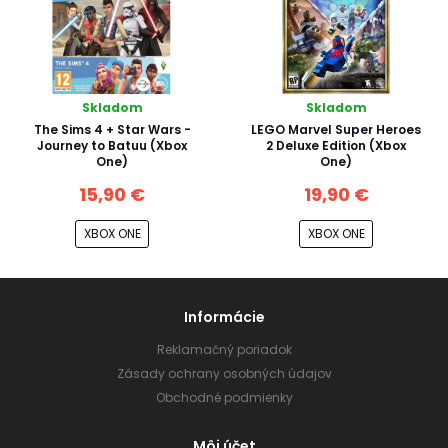
Skladom
Skladom
The Sims 4 + Star Wars -
LEGO Marvel Super Heroes
Journey to Batuu (Xbox
2 Deluxe Edition (Xbox
One)
One)
15,90 €
19,90 €
XBOX ONE
XBOX ONE
Informácie
Reklamačný poriadok
Zásady ochrany osobných údajov
Obchodné podmienky
Môj účet