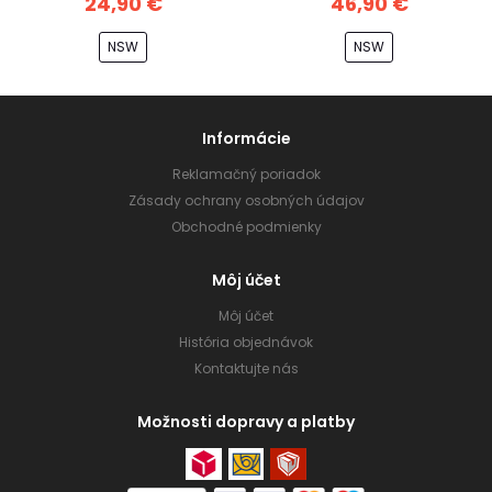
24,90 €
46,90 €
NSW
NSW
Informácie
Reklamačný poriadok
Zásady ochrany osobných údajov
Obchodné podmienky
Môj účet
Môj účet
História objednávok
Kontaktujte nás
Možnosti dopravy a platby