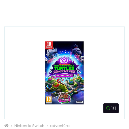
1/1
Nintendo Switch
adventúra