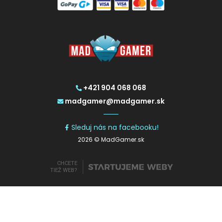
+421 904 068 068
madgamer@madgamer.sk
Sleduj nás na facebooku!
2026 © MadGamer.sk
CHCETE
TIEŽ WEB?