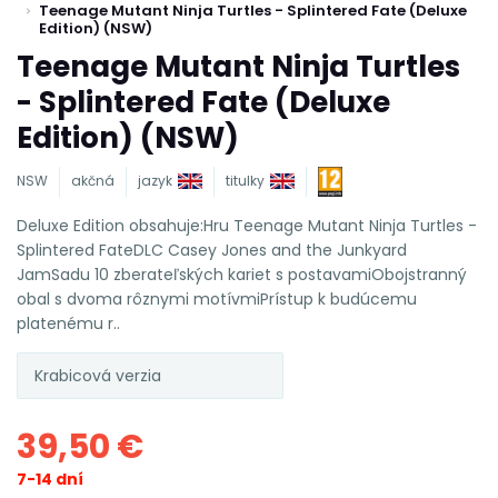
Teenage Mutant Ninja Turtles - Splintered Fate (Deluxe
Edition) (NSW)
Teenage Mutant Ninja Turtles
- Splintered Fate (Deluxe
Edition) (NSW)
NSW
akčná
jazyk
titulky
Deluxe Edition obsahuje:Hru Teenage Mutant Ninja Turtles -
Splintered FateDLC Casey Jones and the Junkyard
JamSadu 10 zberateľských kariet s postavamiObojstranný
obal s dvoma rôznymi motívmiPrístup k budúcemu
platenému r..
Krabicová verzia
39,50 €
7-14 dní