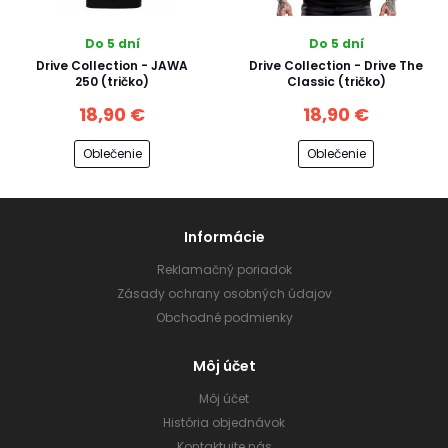
Do 5 dní
Do 5 dní
Drive Collection - JAWA
Drive Collection - Drive The
250 (tričko)
Classic (tričko)
18,90 €
18,90 €
Oblečenie
Oblečenie
Informácie
Reklamačný poriadok
Zásady ochrany osobných údajov
Obchodné podmienky
Môj účet
Môj účet
História objednávok
Kontaktujte nás