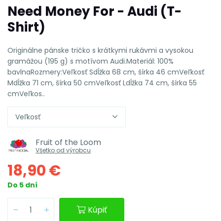
Need Money For - Audi (T-
Shirt)
Originálne pánske tričko s krátkymi rukávmi a vysokou
gramážou (195 g) s motívom Audi.Materiál: 100%
bavlnaRozmery:Veľkosť Sdĺžka 68 cm, šírka 46 cmVeľkosť
Mdĺžka 71 cm, šírka 50 cmVeľkosť Ldĺžka 74 cm, šírka 55
cmVeľkos..
Veľkosť
Fruit of the Loom
Všetko od výrobcu
18,90 €
Do 5 dní
Kúpiť