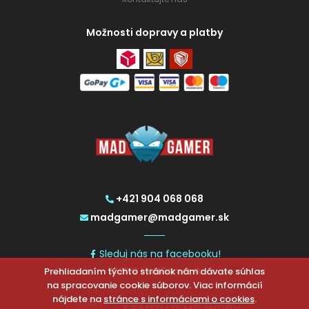
Možnosti dopravy a platby
+421 904 068 068
madgamer@madgamer.sk
Sleduj nás na facebooku!
Prehliadaním týchto stránok nám dávate súhlas
2026 © MadGamer.sk
na spracovanie cookie súborov. Viac informácií
nájdete na
stránce s informáciami o cookies
.
CHCETE