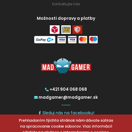
Kontaktujte nás
Možnosti dopravy a platby
+421 904 068 068
madgamer@madgamer.sk
Sleduj nás na facebooku!
Prehliadaním týchto stránok nám dávate súhlas
2026 © MadGamer.sk
na spracovanie cookie súborov. Viac informácií