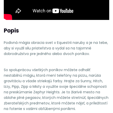
Popis
Podivná mágia obracia svet v Equestrii naruby a je na tebe,
aby si využil silu priateľstva a vydal sa na tajomné
dobrodružstvo pre jedného alebo dvoch poníkov.
So spoluprácou všetkých poníkov môžete odhaliť
nestabilnú mágiu, ktorá mení telefóny na pizzu, narúša
gravitáciu a všade striekajú farby. Hrajte za Sunny, Hitch,
Izzy, Pipp, Zipp a Misty a využite svoje špeciálne schopnosti
na preskúmanie Zephyr Heights. Je to žiarivé mesto na
oblohe plné pegasov, ktorých môžete stretnúť, špeciálnych
zberateľských predmetov, ktoré môžete nájsť, a príležitostí
na fotenie s vašimi obľúbenými poníkmi.