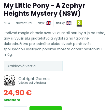
My Little Pony - A Zephyr
Heights Mystery (NSW)
NSW
adventúra
jazyk
titulky
Podivná mágia obracia svet v Equestrii naruby a je na tebe,
aby si využil silu priateľstva a vydal sa na tajomné
dobrodružstvo pre jedného alebo dvoch poníkov.So
spoluprácou všetkých poníkov môžete odhaliť nestabilnú
mág..
Krabicová verzia
Outright Games
Všetko od výrobcu
24,90 €
Skladom