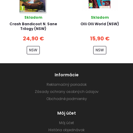
Skladom
Skladom
Crash Bandicoot N. Sane
Olli Olli World (NSW)
Trilogy (NSW)
24,90 €
15,90 €
NSW
NSW
Informácie
Reklamačný poriadok
Zásady ochrany osobných údajov
Obchodné podmienky
Môj účet
Môj účet
História objednávok