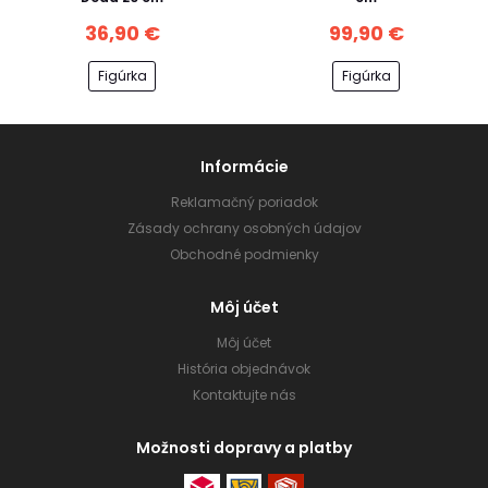
36,90 €
99,90 €
Figúrka
Figúrka
Informácie
Reklamačný poriadok
Zásady ochrany osobných údajov
Obchodné podmienky
Môj účet
Môj účet
História objednávok
Kontaktujte nás
Možnosti dopravy a platby