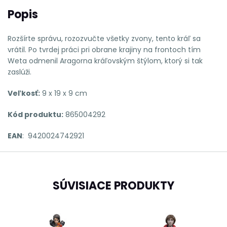
Popis
Rozšírte správu, rozozvučte všetky zvony, tento kráľ sa
vrátil. Po tvrdej práci pri obrane krajiny na frontoch tím
Weta odmenil Aragorna kráľovským štýlom, ktorý si tak
zaslúži.
Veľkosť:
9 x 19 x 9 cm
Kód produktu:
865004292
EAN
: 9420024742921
SÚVISIACE PRODUKTY