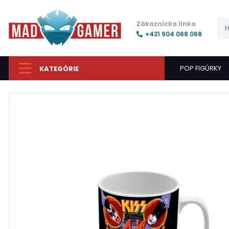
Zákaznícka linka
+421 904 068 068
POP FIGÚRKY
KATEGÓRIE