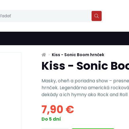
Kiss - Sonic Boom hrnček
Kiss - Sonic B
Masky, oheň a poriadna show – presne 
hrnček. Legendárna americká rocková 
dekády a ich hymny ako Rock and Roll Al
7,90 €
Do 5 dní