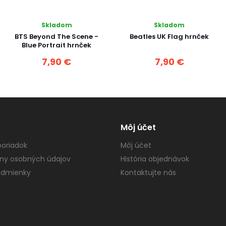
Skladom
Skladom
BTS Beyond The Scene -
Beatles UK Flag hrnček
Blue Portrait hrnček
7,90 €
7,90 €
Môj účet
oriadok
Môj účet
ny osobných údajov
História objednávok
dmienky
Kontaktujte nás