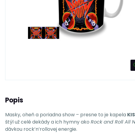
Popis
Masky, oheň a poriadna show – presne to je kapela
KI
štýl už celé dekády a ich hymny ako
Rock and Roll All N
dávkou rock’n’rollovej energie.