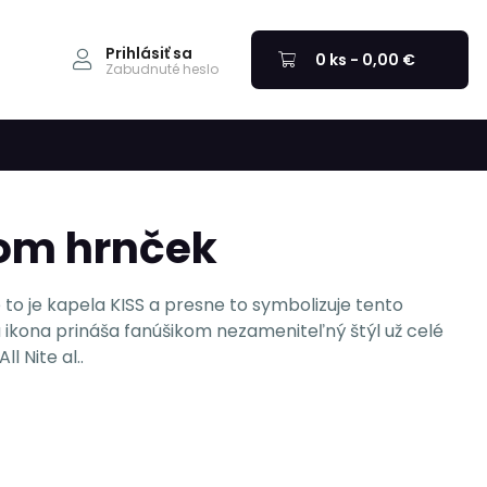
Prihlásiť sa
0 ks - 0,00 €
Zabudnuté heslo
oom hrnček
to je kapela KISS a presne to symbolizuje tento
ikona prináša fanúšikom nezameniteľný štýl už celé
l Nite al..