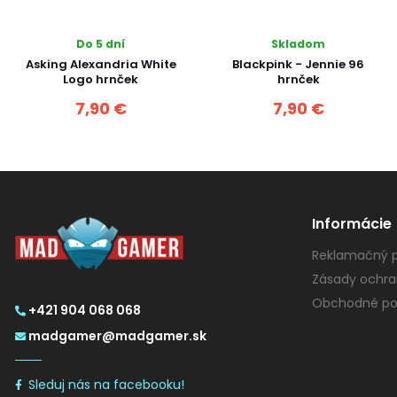
Do 5 dní
Skladom
Asking Alexandria White
Blackpink - Jennie 96
Logo hrnček
hrnček
7,90 €
7,90 €
Informácie
Reklamačný p
Zásady ochra
Obchodné po
+421 904 068 068
madgamer@madgamer.sk
Sleduj nás na facebooku!