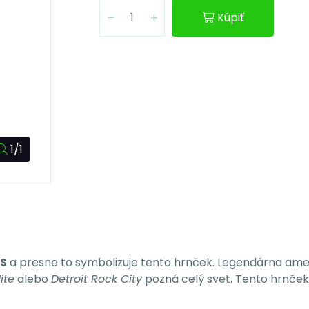
Kúpiť
1/1
SS
a presne to symbolizuje tento hrnček. Legendárna ame
ite
alebo
Detroit Rock City
pozná celý svet. Tento hrnček 