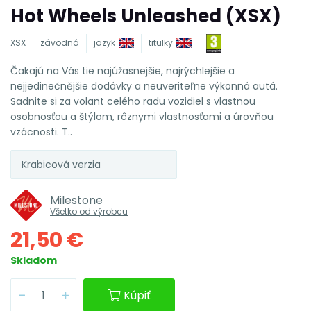
Hot Wheels Unleashed (XSX)
XSX
závodná
jazyk
titulky
Čakajú na Vás tie najúžasnejšie, najrýchlejšie a
nejjedinečnějšie dodávky a neuveriteľne výkonná autá.
Sadnite si za volant celého radu vozidiel s vlastnou
osobnosťou a štýlom, rôznymi vlastnosťami a úrovňou
vzácnosti. T..
Krabicová verzia
Milestone
Všetko od výrobcu
21,50 €
Skladom
Kúpiť