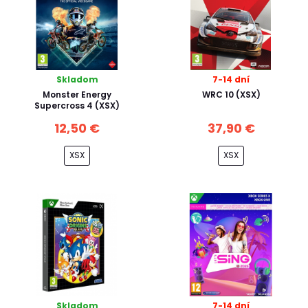
Skladom
7-14 dní
Monster Energy
WRC 10 (XSX)
Supercross 4 (XSX)
12,50 €
37,90 €
XSX
XSX
Skladom
7-14 dní