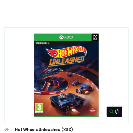
1/1
Hot Wheels Unleashed (XSX)