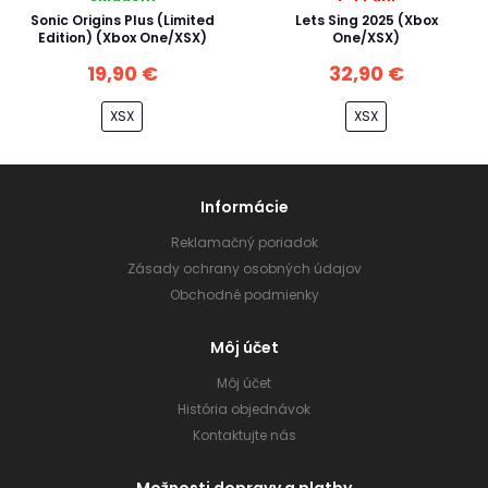
Sonic Origins Plus (Limited
Lets Sing 2025 (Xbox
Edition) (Xbox One/XSX)
One/XSX)
19,90 €
32,90 €
XSX
XSX
Informácie
Reklamačný poriadok
Zásady ochrany osobných údajov
Obchodné podmienky
Môj účet
Môj účet
História objednávok
Kontaktujte nás