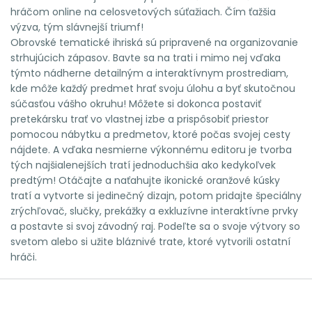
hráčom online na celosvetových súťažiach. Čím ťažšia
výzva, tým slávnejší triumf!
Obrovské tematické ihriská sú pripravené na organizovanie
strhujúcich zápasov. Bavte sa na trati i mimo nej vďaka
týmto nádherne detailným a interaktívnym prostrediam,
kde môže každý predmet hrať svoju úlohu a byť skutočnou
súčasťou vášho okruhu! Môžete si dokonca postaviť
pretekársku trať vo vlastnej izbe a prispôsobiť priestor
pomocou nábytku a predmetov, ktoré počas svojej cesty
nájdete. A vďaka nesmierne výkonnému editoru je tvorba
tých najšialenejších tratí jednoduchšia ako kedykoľvek
predtým! Otáčajte a naťahujte ikonické oranžové kúsky
tratí a vytvorte si jedinečný dizajn, potom pridajte špeciálny
zrýchľovač, slučky, prekážky a exkluzívne interaktívne prvky
a postavte si svoj závodný raj. Podeľte sa o svoje výtvory so
svetom alebo si užite bláznivé trate, ktoré vytvorili ostatní
hráči.