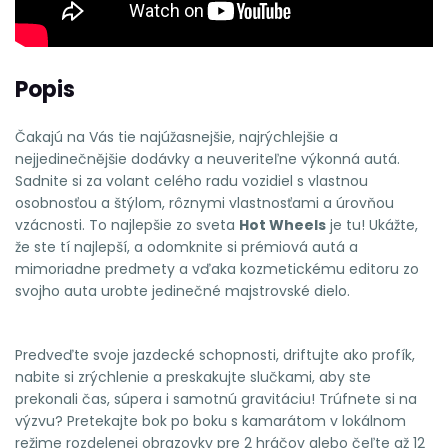
Popis
Čakajú na Vás tie najúžasnejšie, najrýchlejšie a
nejjedinečnějšie dodávky a neuveriteľne výkonná autá.
Sadnite si za volant celého radu vozidiel s vlastnou
osobnosťou a štýlom, rôznymi vlastnosťami a úrovňou
vzácnosti. To najlepšie zo sveta
Hot Wheels
je tu! Ukážte,
že ste tí najlepší, a odomknite si prémiová autá a
mimoriadne predmety a vďaka kozmetickému editoru zo
svojho auta urobte jedinečné majstrovské dielo.
Predveďte svoje jazdecké schopnosti, driftujte ako profík,
nabite si zrýchlenie a preskakujte slučkami, aby ste
prekonali čas, súpera i samotnú gravitáciu! Trúfnete si na
výzvu? Pretekajte bok po boku s kamarátom v lokálnom
režime rozdelenej obrazovky pre 2 hráčov alebo čeľte až 12