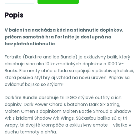
Popis
V balení sa nachádza kód na stiahnutie doplnkov,
pričom samotná hra Fortnite je dostupná na
bezplatné stiahnutie.
Fortnite (Darkfire and Ice Bundle) je exkluzívny balík, ktorý
obsahuje viac ako 10 kozmetických doplnkov a 1000 V-
Bucks. Elementy ohňa a ľadu sa spájajú v pôsobivej kolekcii,
ktorá posúva štýl hry aj vzhľad na novú úroveň. Priprav sa
ovládnuť bojisko so štýlom!
Darkfire Bundle obsahuje tri LEGO štýlové outfity a ich
doplnky: Dark Power Chord s batohom Dark Six String,
Molten Omen s doplnkom Molten Battle Shroud a Shadow
Ark s krídlami Shadow Ark Wings. Súčasťou balíka sú aj tri
wrapy, tri dvojité krompáče a exkluzívny emote – všetko v
duchu temnoty a ohňa.