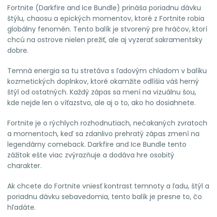
Fortnite (Darkfire and Ice Bundle) prináša poriadnu dávku
štýlu, chaosu a epických momentov, ktoré z Fortnite robia
globálny fenomén. Tento balík je stvorený pre hráčov, ktorí
chcú na ostrove nielen prežiť, ale aj vyzerať sakramentsky
dobre.
Temná energia sa tu stretáva s ľadovým chladom v balíku
kozmetických doplnkov, ktoré okamžite odlíšia váš herný
štýl od ostatných. Každý zápas sa mení na vizuálnu šou,
kde nejde len o víťazstvo, ale aj o to, ako ho dosiahnete.
Fortnite je o rýchlych rozhodnutiach, nečakaných zvratoch
a momentoch, keď sa zdanlivo prehratý zápas zmení na
legendárny comeback. Darkfire and Ice Bundle tento
zážitok ešte viac zvýrazňuje a dodáva hre osobitý
charakter.
Ak chcete do Fortnite vniesť kontrast temnoty a ľadu, štýl a
poriadnu dávku sebavedomia, tento balík je presne to, čo
hľadáte.