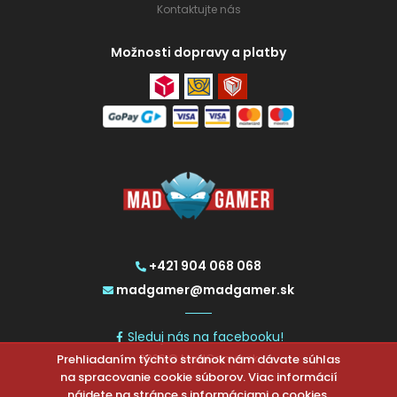
Kontaktujte nás
Možnosti dopravy a platby
+421 904 068 068
madgamer@madgamer.sk
Sleduj nás na facebooku!
Prehliadaním týchto stránok nám dávate súhlas
2026 © MadGamer.sk
na spracovanie cookie súborov. Viac informácií
nájdete na
stránce s informáciami o cookies
.