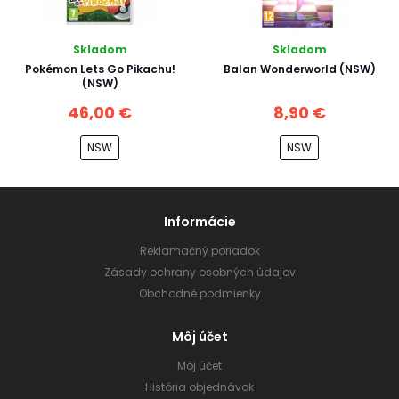
Skladom
Skladom
Pokémon Lets Go Pikachu!
Balan Wonderworld (NSW)
(NSW)
46,00 €
8,90 €
NSW
NSW
Informácie
Reklamačný poriadok
Zásady ochrany osobných údajov
Obchodné podmienky
Môj účet
Môj účet
História objednávok