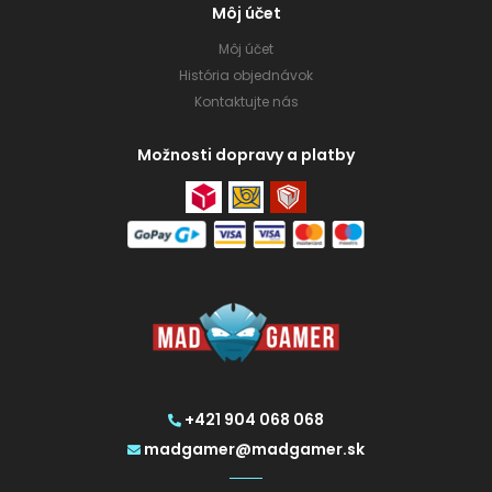
Môj účet
Môj účet
História objednávok
Kontaktujte nás
Možnosti dopravy a platby
+421 904 068 068
madgamer@madgamer.sk