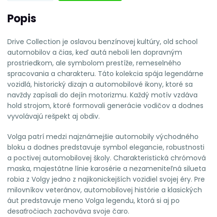
Popis
Drive Collection je oslavou benzínovej kultúry, old school
automobilov a čias, keď autá neboli len dopravným
prostriedkom, ale symbolom prestíže, remeselného
spracovania a charakteru. Táto kolekcia spája legendárne
vozidlá, historický dizajn a automobilové ikony, ktoré sa
navždy zapísali do dejín motorizmu. Každý motív vzdáva
hold strojom, ktoré formovali generácie vodičov a dodnes
vyvolávajú rešpekt aj obdiv.
Volga patrí medzi najznámejšie automobily východného
bloku a dodnes predstavuje symbol elegancie, robustnosti
a poctivej automobilovej školy. Charakteristická chrómová
maska, majestátne línie karosérie a nezameniteľná silueta
robia z Volgy jedno z najikonickejších vozidiel svojej éry. Pre
milovníkov veteránov, automobilovej histórie a klasických
áut predstavuje meno Volga legendu, ktorá si aj po
desaťročiach zachováva svoje čaro.