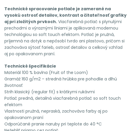
Technické spracovanie potlače je zamerané na
vysokú ostrosť detailov, kontrast a čitateľnosť grafiky
aj pri zložitých prvkoch.
Viacfarebná potlač s plynulými
prechodmi a výraznými líniami je aplikovaná modernou
technológiou so soft touch efektom. Potlač je pružná,
príjemná na dotyk a nepôsobí tvrdo ani plastovo, pričom si
zachováva sýtosť farieb, ostrosť detailov a celkový vzhľad
aj po opakovanom praní.
Technické špecifikácie
Materiál 100 % bavlna (Fruit of the Loom)
Gramáž 160 g/m2 – stredná hrúbka pre pohodlie a dlhú
životnosť
Strih klasický (regular fit) s krátkymi rukávmi
Potlač predná, detailná viacfarebná potlač so soft touch
efektom
Vlastnosti pružná, nepraská, zachováva farby aj po
opakovanom praní
Odporúčané pranie naruby pri teplote do 40 °C
Nežehliť priamo cez potlač