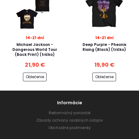
14-21 dní
14-21 dní
Michael Jackson -
Deep Purple - Pheonix
Dangerous World Tour
Rising (Black) (tričko)
(Back Print) (tričko)
21,90 €
19,90 €
Oblečenie
Oblečenie
Informácie
Reklamačný poriadok
Zásady ochrany osobných údajov
Obchodné podmienky