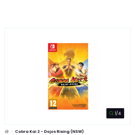
1/4
Cobra Kai 2 - Dojos Rising (NSW)