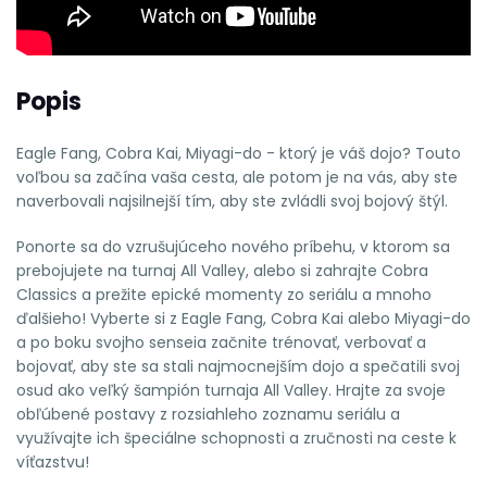
Popis
Eagle Fang, Cobra Kai, Miyagi-do - ktorý je váš dojo? Touto
voľbou sa začína vaša cesta, ale potom je na vás, aby ste
naverbovali najsilnejší tím, aby ste zvládli svoj bojový štýl.
Ponorte sa do vzrušujúceho nového príbehu, v ktorom sa
prebojujete na turnaj All Valley, alebo si zahrajte Cobra
Classics a prežite epické momenty zo seriálu a mnoho
ďalšieho! Vyberte si z Eagle Fang, Cobra Kai alebo Miyagi-do
a po boku svojho senseia začnite trénovať, verbovať a
bojovať, aby ste sa stali najmocnejším dojo a spečatili svoj
osud ako veľký šampión turnaja All Valley. Hrajte za svoje
obľúbené postavy z rozsiahleho zoznamu seriálu a
využívajte ich špeciálne schopnosti a zručnosti na ceste k
víťazstvu!