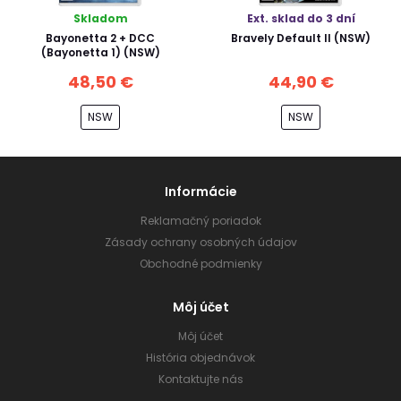
Skladom
Ext. sklad do 3 dní
Bayonetta 2 + DCC
Bravely Default II (NSW)
(Bayonetta 1) (NSW)
48,50 €
44,90 €
NSW
NSW
Informácie
Reklamačný poriadok
Zásady ochrany osobných údajov
Obchodné podmienky
Môj účet
Môj účet
História objednávok
Kontaktujte nás