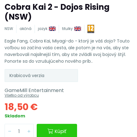
Cobra Kai 2 - Dojos Rising
(NSW)
NSW
akčná
jazyk
titulky
Eagle Fang, Cobra Kai, Miyagi-do - ktorý je váš dojo? Touto
voľbou sa začína vaša cesta, ale potom je na vás, aby ste
naverbovali najsilnejší tím, aby ste zvládli svoj bojový štýl.
Ponorte sa do vzrušujúceho nového príb..
Krabicová verzia
GameMill Entertainment
Všetko od výrobcu
18,50 €
Skladom
Kúpiť