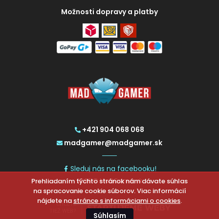
Možnosti dopravy a platby
+421 904 068 068
madgamer@madgamer.sk
Sleduj nás na facebooku!
Prehliadaním týchto stránok nám dávate súhlas
2026 © MadGamer.sk
na spracovanie cookie súborov. Viac informácií
nájdete na
stránce s informáciami o cookies
.
CHCETE
TIEŽ WEB?
Súhlasím