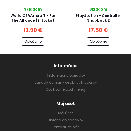
Skladom
Skladom
World Of Warcraft - For
PlayStation - Controller
The Alliance (šiltovka)
Snapback 2
13,90 €
17,50 €
Oblečenie
Oblečenie
Informácie
Reklamačný poriadok
Zásady ochrany osobných údajov
Obchodné podmienky
Môj účet
Môj účet
História objednávok
Kontaktujte nás