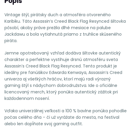
Popis
Vintage štýl, pirátsky duch a atmosféra otvoreného
Karibiku. Táto Assassin’s Creed Black Flag Resynced šiltovka
pôsobí, akoby práve prežila dlhé mesiace na palube
Jackdawu a bola vytiahnutá priamo z truhlice skúseného
piráta.
Jemne opotrebovaný vzhľad dodáva šiltovke autentický
charakter a perfektne vystihuje drsnú atmosféru sveta
Assassin’s Creed Black Flag Resynced. Tento produkt je
ideálny pre fanúšikov Edwarda Kenwaya, Assassin’s Creed
univerza aj všetkých hráčov, ktorí majú radi výrazný
gaming štýl s nádychom dobrodružstva. Ide o oficiálne
licencovaný merch, ktorý ponúka autentický zážitok pri
každodennom nosení.
Vďaka univerzálnej veľkosti a 100 % bavlne ponúka pohodlie
počas celého dňa – či už vyrážate do mesta, na festival
alebo len dopĺňate svoj gaming outfit.