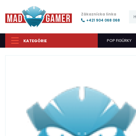
Zákaznícka linka
+421 904 068 068
POP FIGÚRKY
KATEGÓRIE