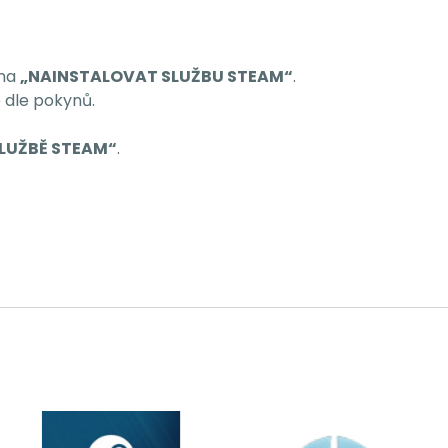
 na
„NAINSTALOVAT SLUŽBU STEAM“
.
 dle pokynů.
LUŽBĚ STEAM“
.