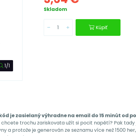
Skladom
Kúpiť
1/1
kód je zasielaný výhradne na email do 15 minút od po
A chcete trochu zariskovata užít si pocit napětí? Pak tad
a protože je generován ze seznamu více než 1500 her, ta