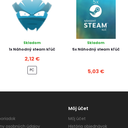
Skladom
Skladom
1x Náhodný steam kľúč
5x Náhodný steam kľúč
2,12 €
PC
5,03 €
Môj účet
oriadok
Môj účet
ny osobných údajov
História objednávok