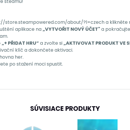
 ve steamu!
ttps://store.steampowered.com/about/?l=czech a klikněte
puštění aplikace na
„VYTVOŘIT NOVÝ ÚČET"
a pokračujte
eam.
o
„+ PŘIDAT HRU“
a zvolte si
„AKTIVOVAT PRODUKT VE S
vační klíč a dokončete aktivaci.
ihovna her.
ete po stažení moci spustit.
SÚVISIACE PRODUKTY