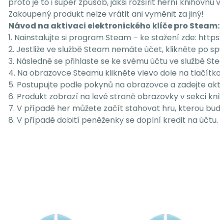
proto je to i super způsob, jaksi rozšířit herní knihovnu
Zakoupený produkt nelze vrátit ani vyměnit za jiný!
Návod na aktivaci elektronického klíče pro Steam:
1. Nainstalujte si program Steam – ke stažení zde: h
2. Jestliže ve službě Steam nemáte účet, klikněte po s
3. Následně se přihlaste se ke svému účtu ve službě St
4. Na obrazovce Steamu klikněte vlevo dole na tlačítk
5. Postupujte podle pokynů na obrazovce a zadejte akti
6. Produkt zobrazí na levé straně obrazovky v sekci kn
7. V případě her můžete začít stahovat hru, kterou bud
8. V případě dobití peněženky se doplní kredit na účtu.