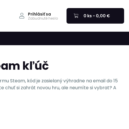
Prihlásiť sa
0 ks - 0,00 €
Zabudnuté heslo
eam kľúč
ormu Steam, kód je zasielaný výhradne na email do 15
e chuť si zahrát novou hru, ale neumíte si vybrat? A