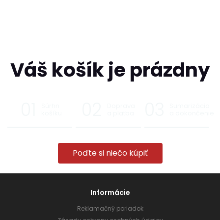
Váš košík je prázdny
Súrhn
Doprava
Sumarizácia
košíku
a platba
a dokončenie
Poďte si niečo kúpiť
Informácie
Reklamačný poriadok