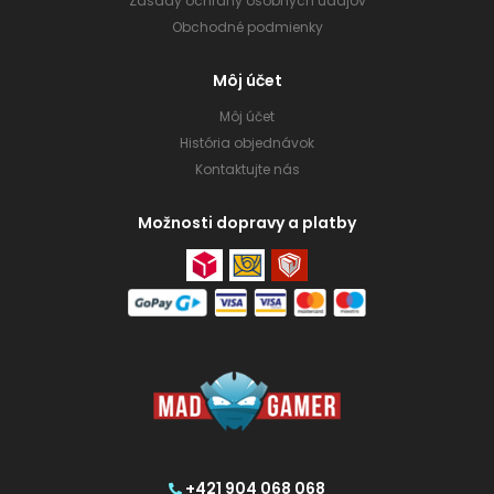
Zásady ochrany osobných údajov
Obchodné podmienky
Môj účet
Môj účet
História objednávok
Kontaktujte nás
Možnosti dopravy a platby
+421 904 068 068