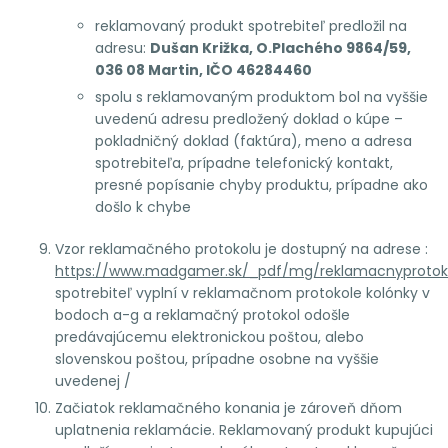
reklamovaný produkt spotrebiteľ predložil na
adresu:
Dušan Križka, O.Plachého 9864/59,
036 08 Martin, IČO 46284460
spolu s reklamovaným produktom bol na vyššie
uvedenú adresu predložený doklad o kúpe –
pokladničný doklad (faktúra), meno a adresa
spotrebiteľa, prípadne telefonický kontakt,
presné popísanie chyby produktu, prípadne ako
došlo k chybe
Vzor reklamačného protokolu je dostupný na adrese :
https://www.madgamer.sk/_pdf/mg/reklamacnyprotoko
spotrebiteľ vyplní v reklamačnom protokole kolónky v
bodoch a-g a reklamačný protokol odošle
predávajúcemu elektronickou poštou, alebo
slovenskou poštou, prípadne osobne na vyššie
uvedenej /
Začiatok reklamačného konania je zároveň dňom
uplatnenia reklamácie. Reklamovaný produkt kupujúci