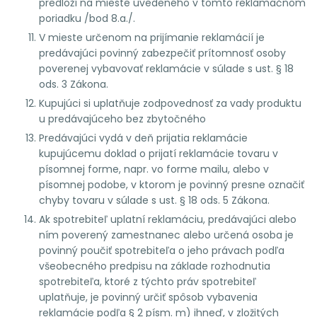
predloží na mieste uvedeného v tomto reklamačnom
poriadku /bod 8.a./.
V mieste určenom na prijímanie reklamácií je
predávajúci povinný zabezpečiť prítomnosť osoby
poverenej vybavovať reklamácie v súlade s ust. § 18
ods. 3 Zákona.
Kupujúci si uplatňuje zodpovednosť za vady produktu
u predávajúceho bez zbytočného
Predávajúci vydá v deň prijatia reklamácie
kupujúcemu doklad o prijatí reklamácie tovaru v
písomnej forme, napr. vo forme mailu, alebo v
písomnej podobe, v ktorom je povinný presne označiť
chyby tovaru v súlade s ust. § 18 ods. 5 Zákona.
Ak spotrebiteľ uplatní reklamáciu, predávajúci alebo
ním poverený zamestnanec alebo určená osoba je
povinný poučiť spotrebiteľa o jeho právach podľa
všeobecného predpisu na základe rozhodnutia
spotrebiteľa, ktoré z týchto práv spotrebiteľ
uplatňuje, je povinný určiť spôsob vybavenia
reklamácie podľa § 2 písm. m) ihneď, v zložitých