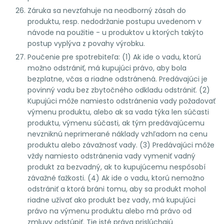
Záruka sa nevzťahuje na neodborný zásah do
produktu, resp. nedodržanie postupu uvedenom v
návode na použitie - u produktov u ktorých takýto
postup vyplýva z povahy výrobku.
Poučenie pre spotrebiteľa: (1) Ak ide o vadu, ktorú
možno odstrániť, má kupujúci právo, aby bola
bezplatne, včas a riadne odstránená. Predávajúci je
povinný vadu bez zbytočného odkladu odstrániť. (2)
Kupujúci môže namiesto odstránenia vady požadovať
výmenu produktu, alebo ak sa vada týka len súčasti
produktu, výmenu súčasti, ak tým predávajúcemu
nevzniknú neprimerané náklady vzhľadom na cenu
produktu alebo závažnosť vady. (3) Predávajúci môže
vždy namiesto odstránenia vady vymeniť vadný
produkt za bezvadný, ak to kupujúcemu nespôsobí
závažné ťažkosti. (4) Ak ide o vadu, ktorú nemožno
odstrániť a ktorá bráni tomu, aby sa produkt mohol
riadne užívať ako produkt bez vady, má kupujúci
právo na výmenu produktu alebo má právo od
zmluvy odstúpiť. Tie isté práva prislúchajú