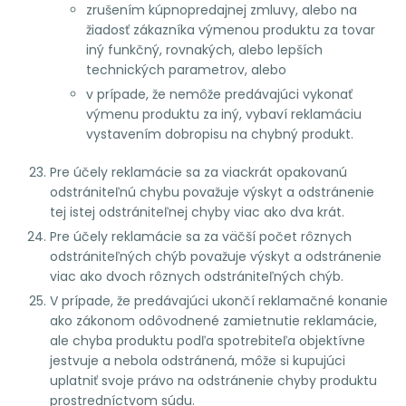
zrušením kúpnopredajnej zmluvy, alebo na
žiadosť zákazníka výmenou produktu za tovar
iný funkčný, rovnakých, alebo lepších
technických parametrov, alebo
v prípade, že nemôže predávajúci vykonať
výmenu produktu za iný, vybaví reklamáciu
vystavením dobropisu na chybný produkt.
Pre účely reklamácie sa za viackrát opakovanú
odstrániteľnú chybu považuje výskyt a odstránenie
tej istej odstrániteľnej chyby viac ako dva krát.
Pre účely reklamácie sa za väčší počet rôznych
odstrániteľných chýb považuje výskyt a odstránenie
viac ako dvoch rôznych odstrániteľných chýb.
V prípade, že predávajúci ukončí reklamačné konanie
ako zákonom odôvodnené zamietnutie reklamácie,
ale chyba produktu podľa spotrebiteľa objektívne
jestvuje a nebola odstránená, môže si kupujúci
uplatniť svoje právo na odstránenie chyby produktu
prostredníctvom súdu.