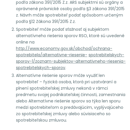
podľa zákona 391/2015 Z.z. ARS subjektmi sú orgány a
oprávnené právnické osoby podľa §3 zákona 391/2015
z. Návrh môže spotrebiteľ podať spôsobom určeným
podľa §12 Zákona 391/2015 Z.z.
Spotrebiteľ môže podať sťažnosť aj subjektom
alternatívneho riešenia sporov RSO, ktoré sú uvedené
online na
http://www.economy.gov.sk/obchod/ochrana-
spotrebitela/alternativne-riesenie-
spotrebitelskych-
sporov-1/zoznam-subjektov-alternativneho-riesenia-
spotrebitelskych-sporov
.
Alternatívne riešenie sporov môže využiť len
spotrebiteľ – fyzická osoba, ktorá pri uzatváraní a
plnení spotrebiteľskej zmluvy nekoná v rámci
predmetu svojej podnikateľskej činnosti, zamestnania
alebo Alternatívne riešenie sporov sa týka len sporu
medzi spotrebiteľom a predávajúcim, vyplývajúceho
zo spotrebiteľskej zmluvy alebo súvisiaceho so
spotrebiteľskou zmluvou.