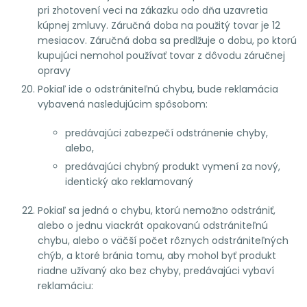
pri zhotovení veci na zákazku odo dňa uzavretia
kúpnej zmluvy. Záručná doba na použitý tovar je 12
mesiacov. Záručná doba sa predlžuje o dobu, po ktorú
kupujúci nemohol používať tovar z dôvodu záručnej
opravy
Pokiaľ ide o odstrániteľnú chybu, bude reklamácia
vybavená nasledujúcim spôsobom:
predávajúci zabezpečí odstránenie chyby,
alebo,
predávajúci chybný produkt vymení za nový,
identický ako reklamovaný
Pokiaľ sa jedná o chybu, ktorú nemožno odstrániť,
alebo o jednu viackrát opakovanú odstrániteľnú
chybu, alebo o väčší počet rôznych odstrániteľných
chýb, a ktoré bránia tomu, aby mohol byť produkt
riadne užívaný ako bez chyby, predávajúci vybaví
reklamáciu: