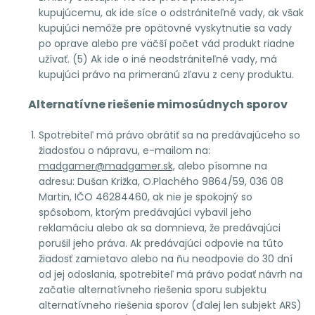
kupujúcemu, ak ide síce o odstrániteľné vady, ak však
kupujúci nemôže pre opätovné vyskytnutie sa vady
po oprave alebo pre väčší počet vád produkt riadne
užívať. (5) Ak ide o iné neodstrániteľné vady, má
kupujúci právo na primeranú zľavu z ceny produktu.
Alternatívne riešenie mimosúdnych sporov
Spotrebiteľ má právo obrátiť sa na predávajúceho so
žiadosťou o nápravu, e-mailom na:
madgamer@madgamer.sk,
alebo písomne na
adresu: Dušan Križka, O.Plachého 9864/59, 036 08
Martin, IČO 46284460, ak nie je spokojný so
spôsobom, ktorým predávajúci vybavil jeho
reklamáciu alebo ak sa domnieva, že predávajúci
porušil jeho práva. Ak predávajúci odpovie na túto
žiadosť zamietavo alebo na ňu neodpovie do 30 dní
od jej odoslania, spotrebiteľ má právo podať návrh na
začatie alternatívneho riešenia sporu subjektu
alternatívneho riešenia sporov (ďalej len subjekt ARS)