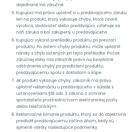
dojednané iné záručné
Kupujúci má právo uplatniť si u predávajúceho záruku
len na produkt, ktorý vykazuje chyby, ktoré zavinil
výrobca, dodávateľ alebo predávajúci, vzťahuje sa
naň záruka a bol zakúpený u predávajúceho.
Kupujúci vykoná prehliadku produktu pri prevzatí
produktu. Po zistení chyby produktu, môže uplatniť
nároky z chýb zistených pri tejto prehliadke. Počas
záručnej doby má zákazník právo na bezplatné
odstránenie chyby po predložení produktu
predávajúcemu spolu s dokladom o kúpe.
Ak produkt vykazuje chyby, zákazník má právo
uplatniť reklamáciu u predávajúceho v súlade s
ustanoveniami §18 ods. 2 zákona o ochrane
spotrebiteľa prostredníctvom elektronickej pošty
alebo telefonickým
Reklamačné konanie produktu, ktorý sa dá objektívne
predložiť predávajúcemu začína dňom, kedy sú
splnené všetky nasledujúce podmienky: