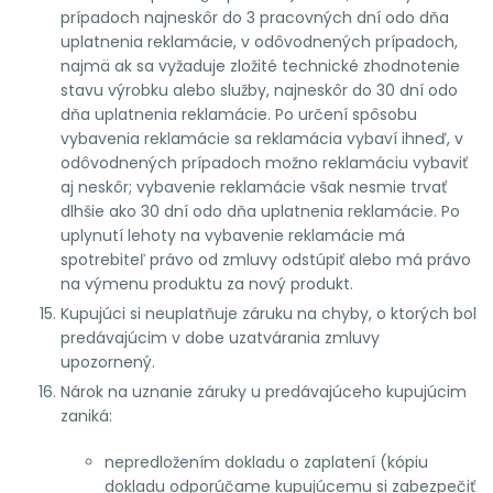
prípadoch najneskôr do 3 pracovných dní odo dňa
uplatnenia reklamácie, v odôvodnených prípadoch,
najmä ak sa vyžaduje zložité technické zhodnotenie
stavu výrobku alebo služby, najneskôr do 30 dní odo
dňa uplatnenia reklamácie. Po určení spôsobu
vybavenia reklamácie sa reklamácia vybaví ihneď, v
odôvodnených prípadoch možno reklamáciu vybaviť
aj neskôr; vybavenie reklamácie však nesmie trvať
dlhšie ako 30 dní odo dňa uplatnenia reklamácie. Po
uplynutí lehoty na vybavenie reklamácie má
spotrebiteľ právo od zmluvy odstúpiť alebo má právo
na výmenu produktu za nový produkt.
Kupujúci si neuplatňuje záruku na chyby, o ktorých bol
predávajúcim v dobe uzatvárania zmluvy
upozornený.
Nárok na uznanie záruky u predávajúceho kupujúcim
zaniká:
nepredložením dokladu o zaplatení (kópiu
dokladu odporúčame kupujúcemu si zabezpečiť