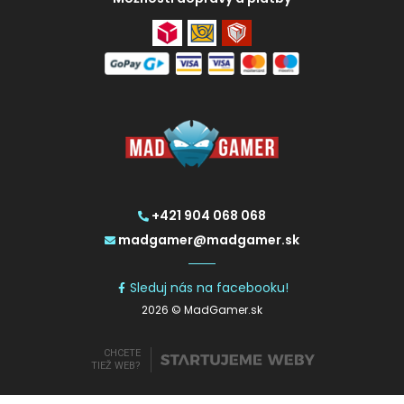
+421 904 068 068
madgamer@madgamer.sk
Sleduj nás na facebooku!
2026 © MadGamer.sk
CHCETE
TIEŽ WEB?