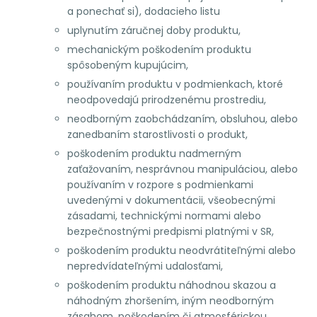
a ponechať si), dodacieho listu
uplynutím záručnej doby produktu,
mechanickým poškodením produktu
spôsobeným kupujúcim,
používaním produktu v podmienkach, ktoré
neodpovedajú prirodzenému prostrediu,
neodborným zaobchádzaním, obsluhou, alebo
zanedbaním starostlivosti o produkt,
poškodením produktu nadmerným
zaťažovaním, nesprávnou manipuláciou, alebo
používaním v rozpore s podmienkami
uvedenými v dokumentácii, všeobecnými
zásadami, technickými normami alebo
bezpečnostnými predpismi platnými v SR,
poškodením produktu neodvrátiteľnými alebo
nepredvídateľnými udalosťami,
poškodením produktu náhodnou skazou a
náhodným zhoršením, iným neodborným
zásahom, poškodením či atmosférickou