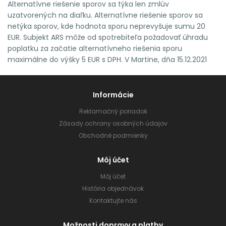
Alternatívne riešenie sporov sa týka len zmlúv
uzatvorených na diaľku. Alternatívne riešenie sporov sa
netýka sporov, kde hodnota sporu neprevyšuje sumu 20
EUR. Subjekt ARS môže od spotrebiteľa požadovať úhradu
poplatku za začatie alternatívneho riešenia sporu
maximálne do výšky 5 EUR s DPH. V Martine, dňa 15.12.2021
Informácie
Reklamačný poriadok
Zásady ochrany osobných údajov
Obchodné podmienky
Môj účet
Môj účet
História objednávok
Kontaktujte nás
Možnosti dopravy a platby