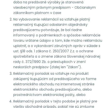
doba na predávané výrobky je stanovená
všeobecným právnym predpisom - Občianskym
zákonníkom platnom v čase
Na vybavovanie reklamácií sa vzťahuje platný
reklamačný Kupujúci odoslaním objednávky
predávajúcemu potvrdzuje, že bol riadne
informovaný o podmienkach a spôsobe reklamácie
tovaru vrátane údajov o tom, kde možno reklamáciu
uplatniť, a o vykonávaní záručných opráv v súlade s
ust. §18 ods. 1 zákona č. 250/2007 Z.z. o ochrane
spotrebiteľa a o zmene zákona Slovenskej národnej
rady č. 372/1990 Zb. o priestupkoch v znení
neskorších predpisov (ďalej len "Zákon").
Reklamačný poriadok sa vzťahuje na produkt
zakúpený kupujúcim od predávajúceho vo forme
elektronického obchodu na internetovej stránke
elektronického obchodu predávajúceho, alebo
prostredníctvom elektronickej pošty, alebo
Reklamačný poriadok v tejto podobe je platný pre
všetky obchodné prípady, pokiaľ nie sú zmluvne