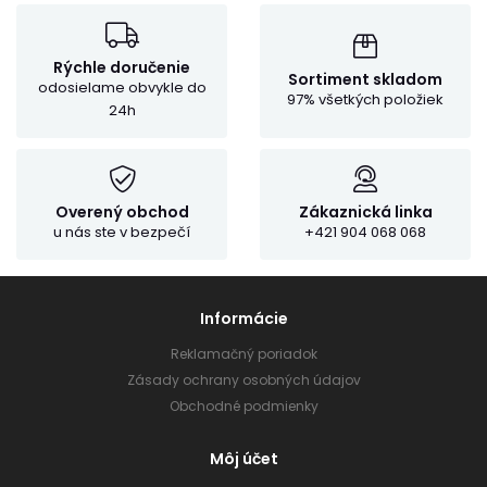
Rýchle doručenie
Sortiment skladom
odosielame obvykle do
97% všetkých položiek
24h
Overený obchod
Zákaznická linka
u nás ste v bezpečí
+421 904 068 068
Informácie
Reklamačný poriadok
Zásady ochrany osobných údajov
Obchodné podmienky
Môj účet