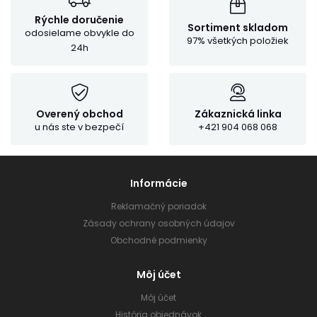
Rýchle doručenie
Sortiment skladom
odosielame obvykle do
97% všetkých položiek
24h
Overený obchod
Zákaznická linka
u nás ste v bezpečí
+421 904 068 068
Informácie
Reklamačný poriadok
Zásady ochrany osobných údajov
Obchodné podmienky
Môj účet
Môj účet
História objednávok