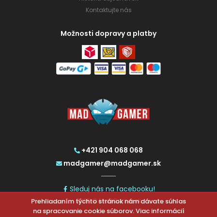
Kontaktujte nás
Možnosti dopravy a platby
+421 904 068 068
madgamer@madgamer.sk
Sleduj nás na facebooku!
Prehliadaním týchto stránok nám dávate súhlas
2026 © MadGamer.sk
na spracovanie cookie súborov. Viac informácií