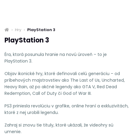
Hry
PlayStation 3
PlayStation 3
Éra, ktorá posunula hranie na novú úroveň – to je
PlayStation 3.
Objav ikonické hry, ktoré definovali celú generáciu – od
príbehových majstrovstiev ako The Last of Us, Uncharted,
Heavy Rain, až po akčné legendy ako GTA V, Red Dead
Redemption, Call of Duty či God of War III.
PS3 priniesla revolúciu v grafike, online hraní a exkluzivitách,
ktoré z nej urobili legendu.
Zahraj si znovu tie tituly, ktoré ukázali, že videohry sú
umenie.