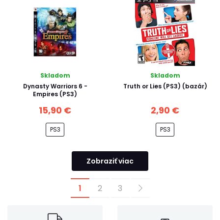
Skladom
Skladom
Dynasty Warriors 6 -
Truth or Lies (PS3) (bazár)
Empires (PS3)
15,90 €
2,90 €
PS3
PS3
Zobraziť viac
1
2
3