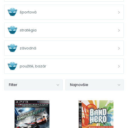
športová
stratégia
závodná
použité, bazár
Filter
Najnovšie