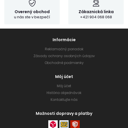
Overený obchod
Zákaznická linka
u nás ste v bezpečí
+421 904 068 068
Informácie
Reklamačný poriadok
Zásady ochrany osobných údajov
Obchodné podmienky
Môj účet
Môj účet
História objednávok
Kontaktujte nás
Možnosti dopravy a platby