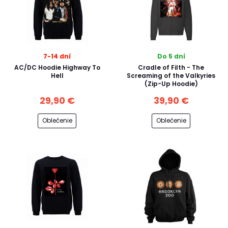
7-14 dní
Do 5 dní
AC/DC Hoodie Highway To
Cradle of Filth - The
Hell
Screaming of the Valkyries
(Zip-Up Hoodie)
29,90 €
39,90 €
Oblečenie
Oblečenie