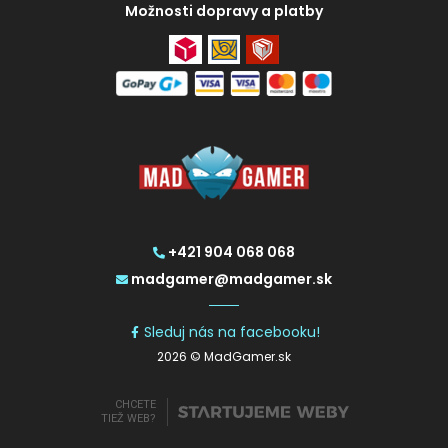
Možnosti dopravy a platby
+421 904 068 068
madgamer@madgamer.sk
Sleduj nás na facebooku!
2026 © MadGamer.sk
CHCETE
TIEŽ WEB?