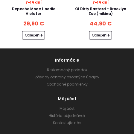
7-14 dní
7-14 dní
Depeche Mode Hoodie
Ol Dirty Bastard - Brooklyn
Violator
Zoo (mikina)
29,90 €
44,90 €
Oblečenie
Oblečenie
Informácie
Reklamačný poriadok
Zásady ochrany osobných údajov
Obchodné podmienky
Môj účet
Môj účet
História objednávok
Kontaktujte nás