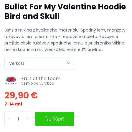
Bullet For My Valentine Hoodie
Bird and Skull
Ľahšia mikina z kvalitného materiálu. Spodný lem, manžety
rukávov a lem priekrčníka z rebrového úpletu. Zdvojené
prešitie okolo rukávov, spodného lemu a priekrčníka.Mikina
nemá kapucňu ani vrecká.Materiál: 80% bavlna..
Veľkosť
Fruit of the Loom
Všetko od výrobcu
29,90 €
7-14 dní
Kúpiť