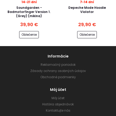
14-21 dní
7-14 dní
Soundgarden -
Depeche Mode Hoodie
Badmotorfinger Version 1.
Violator
(Grey) (mikina)
39,90 €
29,90 €
Oblečenie
Oblečenie
Informácie
Reklamačný poriadok
Zásady ochrany osobných údajov
Obchodné podmienky
Môj účet
Môj účet
História objednávok
Kontaktujte nás