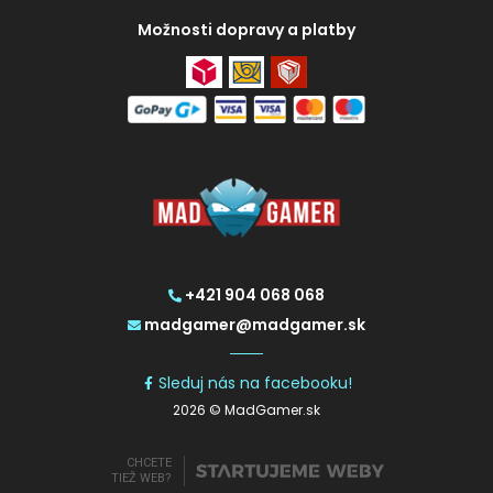
Možnosti dopravy a platby
+421 904 068 068
madgamer@madgamer.sk
Sleduj nás na facebooku!
2026 © MadGamer.sk
CHCETE
TIEŽ WEB?