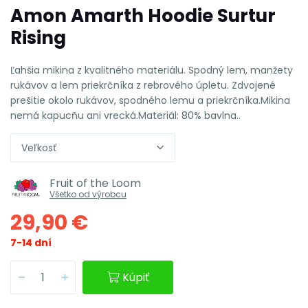
Amon Amarth Hoodie Surtur
Rising
Ľahšia mikina z kvalitného materiálu. Spodný lem, manžety
rukávov a lem priekrčníka z rebrového úpletu. Zdvojené
prešitie okolo rukávov, spodného lemu a priekrčníka.Mikina
nemá kapucňu ani vrecká.Materiál: 80% bavlna..
Veľkosť
Fruit of the Loom
Všetko od výrobcu
29,90 €
7-14 dní
Kúpiť