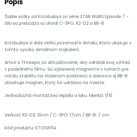
Popis
Ďalšie sošky od Kotobukiya zo série STAR WARS Episode 7 -
Sila sa prebúdza sú droidi C-3PO, R2-D2 a BB-8
Kotobukiya si dala veľkú pozornosť k detailu, ktorú ukazuje v
tomto vysoko detailnom trojbalení.
Artoo a Threepio sú aktualizované, aby odrážali svoj vzhľad
z posledného filmu. Sú vybavené magnetmi v nohách pre
väčšiu stabilitu na vloženom podstavci a dokonca aj BB-8
obsahuje magnet, ktorý ho udržiava na mieste.
Jednoduchá montáž bez lepidla a laku. Mierka: 1/10
Veľkosť: R2-D2: 10cm / C-3PO: 17cm / BB-8: 7 cm
Kód produktu: KTOSW114