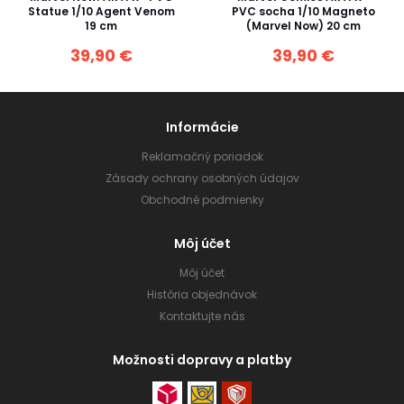
Statue 1/10 Agent Venom
PVC socha 1/10 Magneto
19 cm
(Marvel Now) 20 cm
39,90 €
39,90 €
Informácie
Reklamačný poriadok
Zásady ochrany osobných údajov
Obchodné podmienky
Môj účet
Môj účet
História objednávok
Kontaktujte nás
Možnosti dopravy a platby