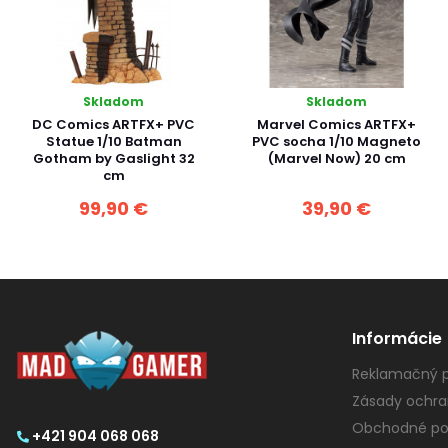
Skladom
Skladom
DC Comics ARTFX+ PVC
Marvel Comics ARTFX+
Statue 1/10 Batman
PVC socha 1/10 Magneto
Gotham by Gaslight 32
(Marvel Now) 20 cm
cm
99,90 €
39,90 €
Informácie
Reklamačný p
Zásady ochra
Obchodné po
+421 904 068 068