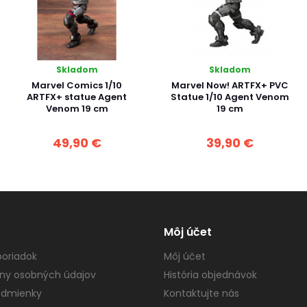
Skladom
Skladom
Marvel Comics 1/10
Marvel Now! ARTFX+ PVC
ARTFX+ statue Agent
Statue 1/10 Agent Venom
Venom 19 cm
19 cm
49,90 €
39,90 €
Môj účet
oriadok
Môj účet
ny osobných údajov
História objednávok
dmienky
Kontaktujte nás