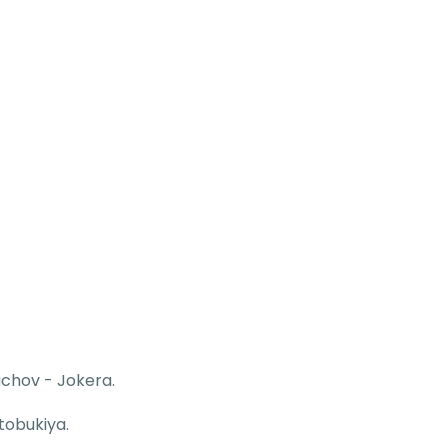
uchov - Jokera.
tobukiya.