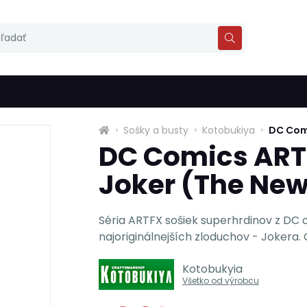
Sošky a busty
Kotobukiya
DC Comi
DC Comics ART
Joker (The New
Séria ARTFX sošiek superhrdinov z DC
najoriginálnejších zloduchov - Jokera. 
Kotobukyia
Všetko od výrobcu