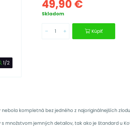
49,90 €
Skladom
Kúpiť
1/2
 nebola kompletná bez jedného z najoriginálnejších zlod
ý s množstvom jemných detailov, tak ako je štandard u Ko