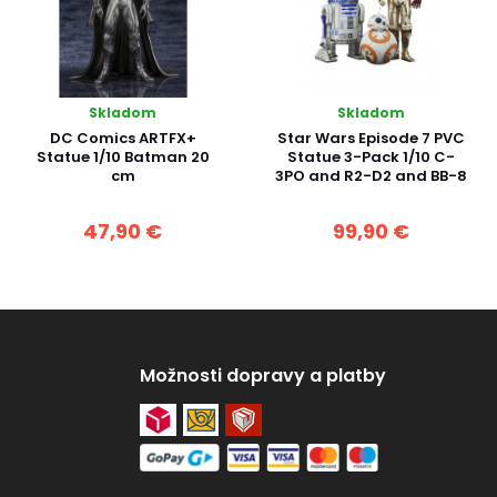
Skladom
Skladom
DC Comics ARTFX+
Star Wars Episode 7 PVC
Statue 1/10 Batman 20
Statue 3-Pack 1/10 C-
cm
3PO and R2-D2 and BB-8
47,90 €
99,90 €
Možnosti dopravy a platby