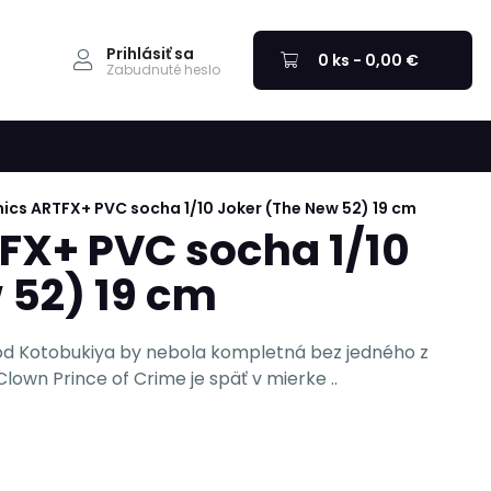
Prihlásiť sa
0 ks - 0,00 €
Zabudnuté heslo
cs ARTFX+ PVC socha 1/10 Joker (The New 52) 19 cm
FX+ PVC socha 1/10
 52) 19 cm
 od Kotobukiya by nebola kompletná bez jedného z
Clown Prince of Crime je späť v mierke ..