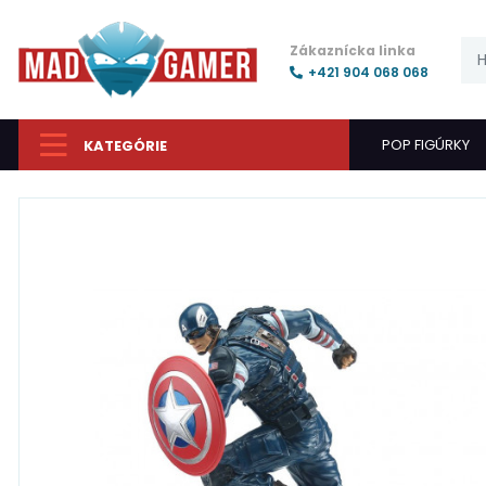
Zákaznícka linka
+421 904 068 068
POP FIGÚRKY
KATEGÓRIE