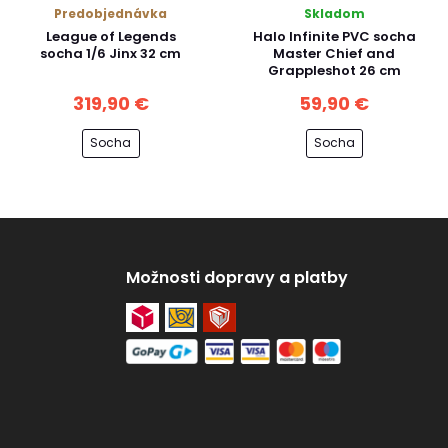
Predobjednávka
Skladom
League of Legends
Halo Infinite PVC socha
socha 1/6 Jinx 32 cm
Master Chief and
Grappleshot 26 cm
319,90 €
59,90 €
Socha
Socha
Možnosti dopravy a platby