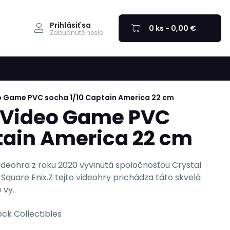
Prihlásiť sa
0 ks - 0,00 €
Zabudnuté heslo
o Game PVC socha 1/10 Captain America 22 cm
 Video Game PVC
tain America 22 cm
ideohra z roku 2020 vyvinutá spoločnosťou Crystal
quare Enix.Z tejto videohry prichádza táto skvelá
vy..
ck Collectibles