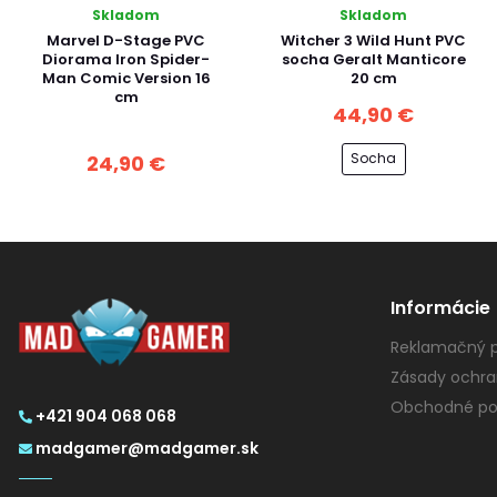
Skladom
Skladom
Marvel D-Stage PVC
Witcher 3 Wild Hunt PVC
Diorama Iron Spider-
socha Geralt Manticore
Man Comic Version 16
20 cm
cm
44,90 €
Socha
24,90 €
Informácie
Reklamačný p
Zásady ochra
Obchodné po
+421 904 068 068
madgamer@madgamer.sk