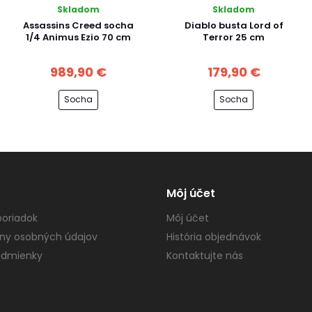
Skladom
Skladom
Assassins Creed socha
Diablo busta Lord of
1/4 Animus Ezio 70 cm
Terror 25 cm
989,90 €
179,90 €
Socha
Socha
Môj účet
oriadok
Môj účet
ny osobných údajov
História objednávok
dmienky
Kontaktujte nás