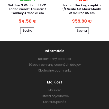
Witcher 3 Wild Hunt PVC
Lord of the Rings replika
socha Geralt Toussaint
1/1 Scale Art Mask Mouth
Tourney Armor 20 cm
of Sauron 65 cm
54,50 €
959,90 €
Socha
Socha
Informácie
Reklamačný poriadok
Zásady ochrany osobných údajov
Obchodné podmienky
Môj účet
Môj účet
História objednávok
Kontaktujte nás