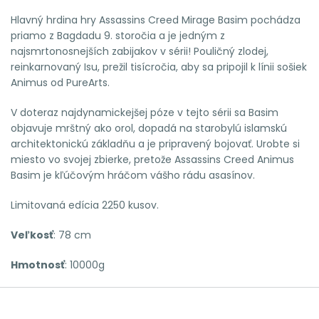
Hlavný hrdina hry Assassins Creed Mirage Basim pochádza
priamo z Bagdadu 9. storočia a je jedným z
najsmrtonosnejších zabijakov v sérii! Pouličný zlodej,
reinkarnovaný Isu, prežil tisícročia, aby sa pripojil k línii sošiek
Animus od PureArts.
V doteraz najdynamickejšej póze v tejto sérii sa Basim
objavuje mrštný ako orol, dopadá na starobylú islamskú
architektonickú základňu a je pripravený bojovať. Urobte si
miesto vo svojej zbierke, pretože Assassins Creed Animus
Basim je kľúčovým hráčom vášho rádu asasínov.
Limitovaná edícia 2250 kusov.
Veľkosť
: 78 cm
Hmotnosť
: 10000g