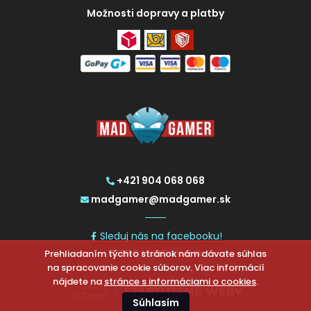
Možnosti dopravy a platby
+421 904 068 068
madgamer@madgamer.sk
Sleduj nás na facebooku!
Prehliadaním týchto stránok nám dávate súhlas
2026 © MadGamer.sk
na spracovanie cookie súborov. Viac informácií
nájdete na
stránce s informáciami o cookies
.
CHCETE
TIEŽ WEB?
Súhlasím