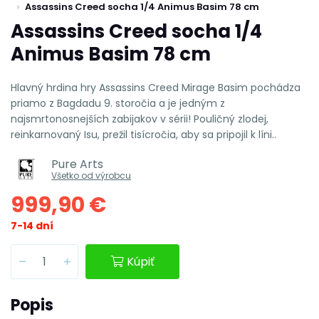
Assassins Creed socha 1/4 Animus Basim 78 cm
Assassins Creed socha 1/4
Animus Basim 78 cm
Hlavný hrdina hry Assassins Creed Mirage Basim pochádza
priamo z Bagdadu 9. storočia a je jedným z
najsmrtonosnejších zabijakov v sérii! Pouličný zlodej,
reinkarnovaný Isu, prežil tisícročia, aby sa pripojil k líni..
Pure Arts
Všetko od výrobcu
999,90 €
7-14 dní
Kúpiť
Popis