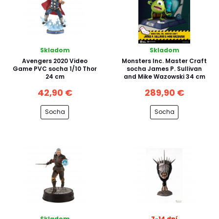
Skladom
Skladom
Avengers 2020 Video
Monsters Inc. Master Craft
Game PVC socha 1/10 Thor
socha James P. Sullivan
24 cm
and Mike Wazowski 34 cm
42,90 €
289,90 €
Socha
Socha
Skladom
7-14 dní