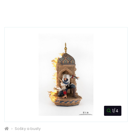
1/4
Sošky a busty