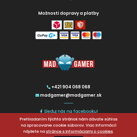
Možnosti dopravy a platby
+421 904 068 068
madgamer@madgamer.sk
Sleduj nás na facebooku!
Prehliadaním týchto stránok nám dávate súhlas
2026 © MadGamer.sk
na spracovanie cookie súborov. Viac informácií
nájdete na
stránce s informáciami o cookies
.
CHCETE