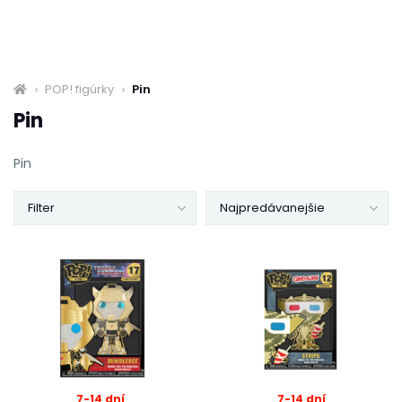
POP! figúrky
Pin
Pin
Pin
Filter
Najpredávanejšie
7-14 dní
7-14 dní