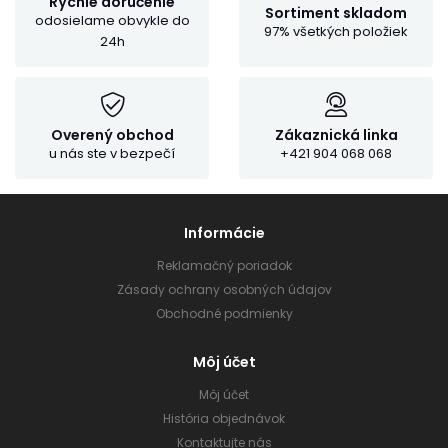
Rýchle doručenie
Sortiment skladom
odosielame obvykle do
97% všetkých položiek
24h
Overený obchod
Zákaznická linka
u nás ste v bezpečí
+421 904 068 068
Informácie
Reklamačný poriadok
Zásady ochrany osobných údajov
Obchodné podmienky
Môj účet
Môj účet
História objednávok
Kontaktujte nás