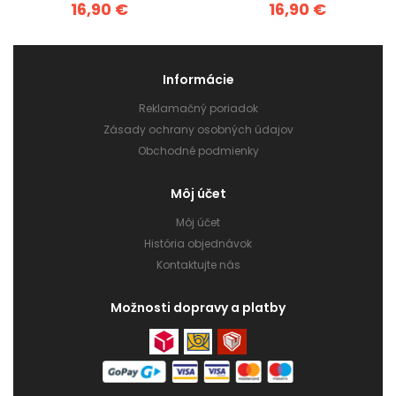
16,90 €
16,90 €
Informácie
Reklamačný poriadok
Zásady ochrany osobných údajov
Obchodné podmienky
Môj účet
Môj účet
História objednávok
Kontaktujte nás
Možnosti dopravy a platby