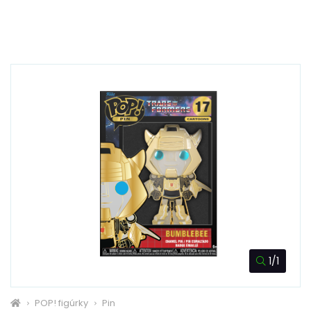
1/1
POP! figúrky
Pin