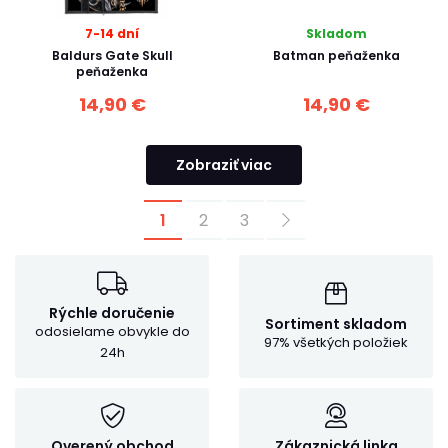
7-14 dní
Skladom
Baldurs Gate Skull
Batman peňaženka
peňaženka
14,90 €
14,90 €
Zobraziť viac
1
2
3
Rýchle doručenie
Sortiment skladom
odosielame obvykle do
97% všetkých položiek
24h
Overený obchod
Zákaznická linka