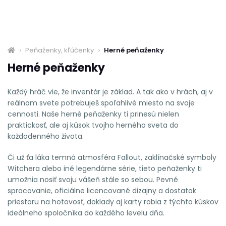
Peňaženky, kľúčenky
Herné peňaženky
Herné peňaženky
Každý hráč vie, že inventár je základ. A tak ako v hrách, aj v
reálnom svete potrebuješ spoľahlivé miesto na svoje
cennosti. Naše herné peňaženky ti prinesú nielen
praktickosť, ale aj kúsok tvojho herného sveta do
každodenného života.
Či už ťa láka temná atmosféra Fallout, zaklínačské symboly
Witchera alebo iné legendárne série, tieto peňaženky ti
umožnia nosiť svoju vášeň stále so sebou. Pevné
spracovanie, oficiálne licencované dizajny a dostatok
priestoru na hotovosť, doklady aj karty robia z týchto kúskov
ideálneho spoločníka do každého levelu dňa.