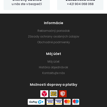
u nás ste v bezpečí
+421 904 068 068
Informácie
Reklamačný poriadok
Zásady ochrany osobných údajov
Obchodné podmienky
Môj účet
Môj účet
História objednávok
Kontaktujte nás
Možnosti dopravy a platby