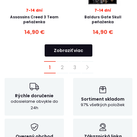
7-14 dní
7-14 dní
Assassins Creed 3 Team
Baldurs Gate Skull
peňaženka
peňaženka
14,90 €
14,90 €
Zobraziť viac
1
2
3
Rýchle doručenie
Sortiment skladom
odosielame obvykle do
97% všetkých položiek
24h
Overený obchod
Zákaznická linka