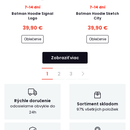
7-14 dní
7-14 dní
Batman Hoodie Signal
Batman Hoodie Sketch
Logo
City
39,90 €
39,90 €
Oblečenie
Oblečenie
Zobraziť viac
1
2
3
Rýchle doručenie
Sortiment skladom
odosielame obvykle do
97% všetkých položiek
24h