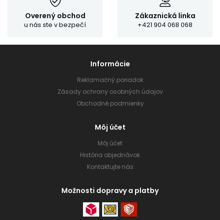
Overený obchod
Zákaznická linka
u nás ste v bezpečí
+421 904 068 068
Informácie
Reklamačný poriadok
Zásady ochrany osobných údajov
Obchodné podmienky
Môj účet
Môj účet
História objednávok
Kontaktujte nás
Možnosti dopravy a platby