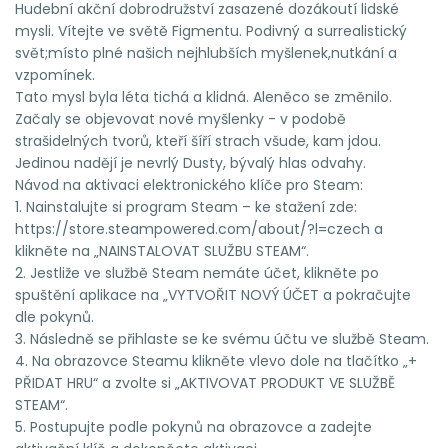
Hudební akční dobrodružství zasazené dozákoutí lidské
mysli. Vítejte ve světě Figmentu. Podivný a surrealistický
svět;místo plné našich nejhlubších myšlenek,nutkání a
vzpomínek.
Tato mysl byla léta tichá a klidná. Aleněco se změnilo.
Začaly se objevovat nové myšlenky - v podobě
strašidelných tvorů, kteří šíří strach všude, kam jdou.
Jedinou nadějí je nevrlý Dusty, bývalý hlas odvahy.
Návod na aktivaci elektronického klíče pro Steam:
1. Nainstalujte si program Steam – ke stažení zde:
https://store.steampowered.com/about/?l=czech a
klikněte na „NAINSTALOVAT SLUŽBU STEAM“.
2. Jestliže ve službě Steam nemáte účet, klikněte po
spuštění aplikace na „VYTVOŘIT NOVÝ ÚČET a pokračujte
dle pokynů.
3. Následně se přihlaste se ke svému účtu ve službě Steam.
4. Na obrazovce Steamu klikněte vlevo dole na tlačítko „+
PŘIDAT HRU“ a zvolte si „AKTIVOVAT PRODUKT VE SLUŽBĚ
STEAM“.
5. Postupujte podle pokynů na obrazovce a zadejte