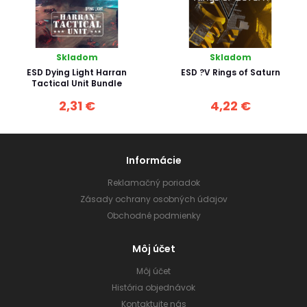
Skladom
Skladom
ESD Dying Light Harran
ESD ?V Rings of Saturn
Tactical Unit Bundle
2,31 €
4,22 €
Informácie
Reklamačný poriadok
Zásady ochrany osobných údajov
Obchodné podmienky
Môj účet
Môj účet
História objednávok
Kontaktujte nás