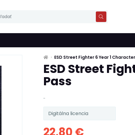
ESD Street Fighter 6 Year 1 Characte
ESD Street Figh
Pass
..
Digitálna licencia
22,80 €