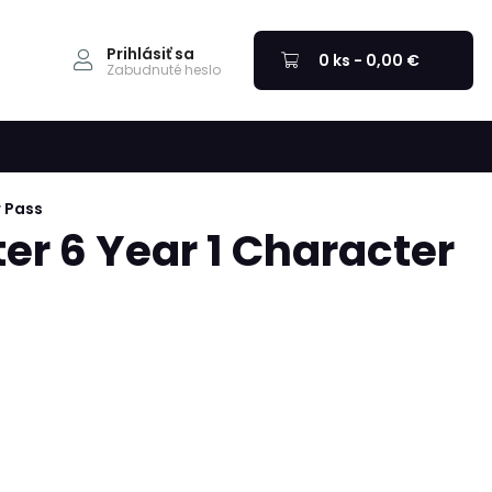
Prihlásiť sa
0 ks - 0,00 €
Zabudnuté heslo
r Pass
ter 6 Year 1 Character