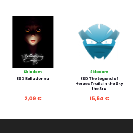
Skladom
Skladom
ESD Belladonna
ESD The Legend of
Heroes Trails in the Sky
the 3rd
2,09 €
15,64 €