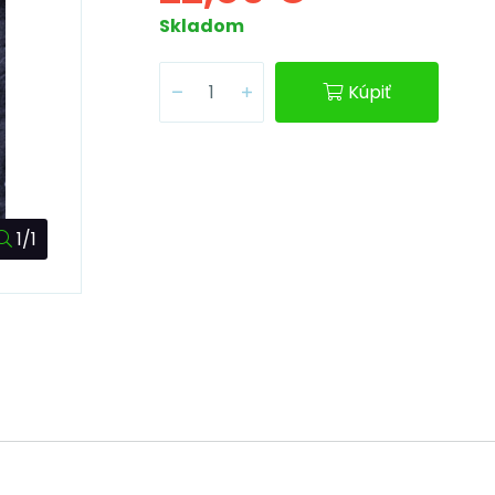
Skladom
Kúpiť
1/1