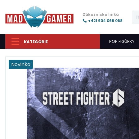
Zákaznícka linka
+421 904 068 068
POP FIGÚRKY
KATEGÓRIE
Novinka