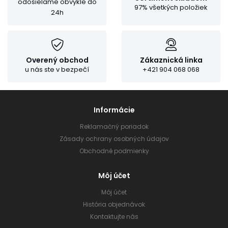
odosielame obvykle do
97% všetkých položiek
24h
Overený obchod
Zákaznická linka
u nás ste v bezpečí
+421 904 068 068
Informácie
Reklamačný poriadok
Zásady ochrany osobných údajov
Obchodné podmienky
Môj účet
Môj účet
História objednávok
Kontaktujte nás