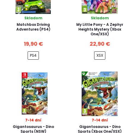
Skladom
Skladom
Matchbox Driving
My Little Pony - A Zephyr
Adventures (PS4)
Heights Mystery (Xbox
One/XSX)
19,90 €
22,90 €
PS4
XSX
7-14 dní
7-14 dní
Gigantosaurus - Dino
Gigantosaurus - Dino
Sports (NSW)
Sports (Xbox One/XSX)