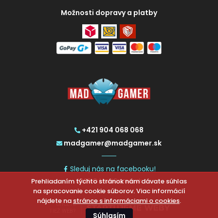
Možnosti dopravy a platby
+421 904 068 068
madgamer@madgamer.sk
Sleduj nás na facebooku!
Prehliadaním týchto stránok nám dávate súhlas
2026 © MadGamer.sk
na spracovanie cookie súborov. Viac informácií
nájdete na
stránce s informáciami o cookies
.
CHCETE
TIEŽ WEB?
Súhlasím