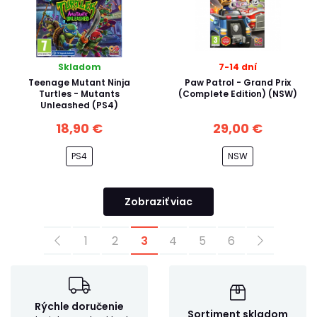
Skladom
7-14 dní
Teenage Mutant Ninja
Paw Patrol - Grand Prix
Turtles - Mutants
(Complete Edition) (NSW)
Unleashed (PS4)
18,90 €
29,00 €
PS4
NSW
Zobraziť viac
1
2
3
4
5
6
Rýchle doručenie
Sortiment skladom