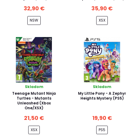
32,90 €
35,90 €
NSW
XSX
Skladom
Skladom
Teenage Mutant Ninja
My Little Pony - A Zephyr
Turtles - Mutants
Heights Mystery (PS5)
Unleashed (Xbox
One/XSX)
21,50 €
19,90 €
XSX
PS5