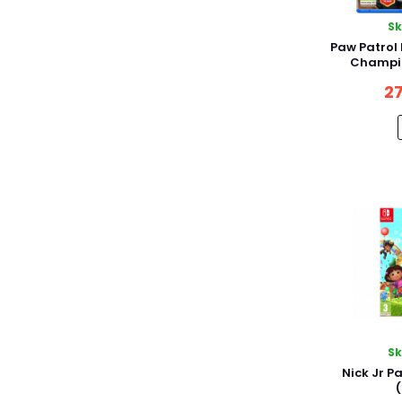
S
Paw Patrol
Champio
27
S
Nick Jr P