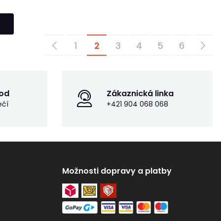
1
2
3
4
5
6
od
Zákaznická linka
ečí
+421 904 068 068
Možnosti dopravy a platby