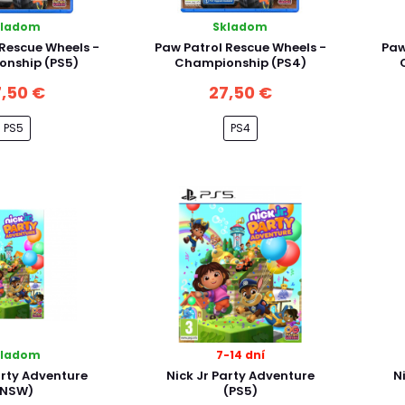
kladom
Skladom
 Rescue Wheels -
Paw Patrol Rescue Wheels -
Paw
nship (PS5)
Championship (PS4)
,50 €
27,50 €
PS5
PS4
kladom
7-14 dní
arty Adventure
Nick Jr Party Adventure
N
(NSW)
(PS5)