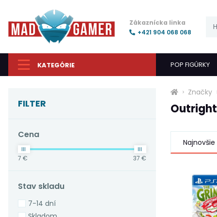
Zákaznícka linka
+421 904 068 068
POP FIGÚRKY
KATEGÓRIE
Značky
FILTER
Outrigh
Cena
Najnovšie
7 €
37 €
Stav skladu
7-14 dní
Skladom