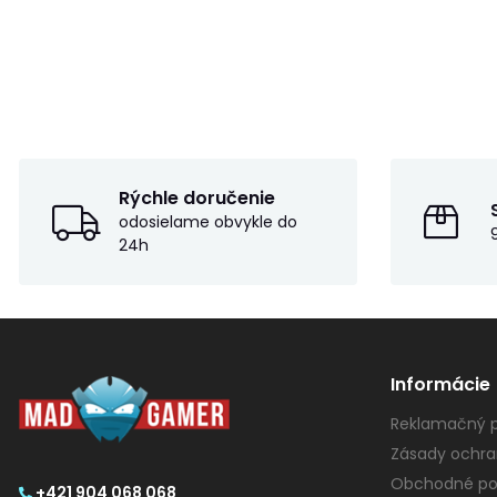
Rýchle doručenie
odosielame obvykle do
24h
Informácie
Reklamačný p
Zásady ochra
Obchodné po
+421 904 068 068