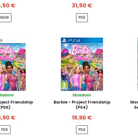
,50 €
31,50 €
NSW
PS5
kladom
Skladom
oject Friendship
Barbie - Project Friendship
Mon
(PS5)
(PS4)
S
,90 €
19,90 €
PS5
PS4