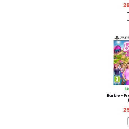
26
S
Barbie - Pr
25