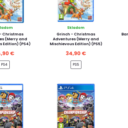
kladom
Skladom
- Christmas
Grinch - Christmas
Bar
es (Merry and
Adventures (Merry and
s Edition) (PS4)
Mischievous Edition) (PS5)
,90 €
34,90 €
PS4
PS5