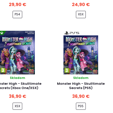
29,90 €
24,90 €
PS4
XSX
Skladom
Skladom
ster High - Skulltimate
Monster High - Skulltimate
ecrets (Xbox One/XSX)
Secrets (PS5)
36,90 €
36,90 €
XSX
PS5