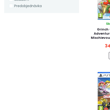
Predobjednávka
S
Grinch 
Adventur
Mischievou
34