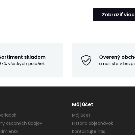
Zobraziť viac
Sortiment skladom
Overený obch
97% všetkých položiek
u nás ste v bezp
Môj účet
oriadok
Môj účet
ny osobných údajov
História objednávok
dmienky
Kontaktujte nás