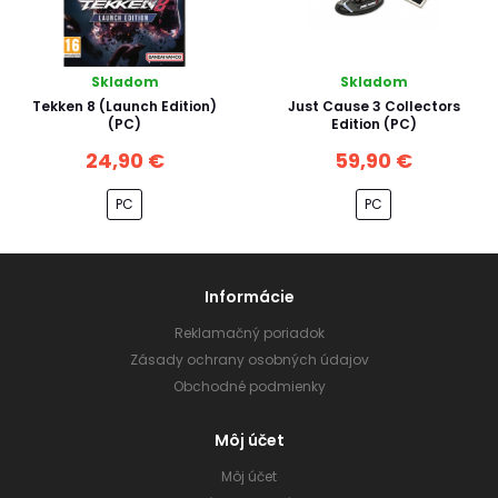
Skladom
Skladom
Tekken 8 (Launch Edition)
Just Cause 3 Collectors
(PC)
Edition (PC)
24,90 €
59,90 €
PC
PC
Informácie
Reklamačný poriadok
Zásady ochrany osobných údajov
Obchodné podmienky
Môj účet
Môj účet