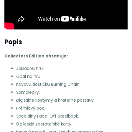
Popis
Collectors Edition obsahuje:
Základnú hru.
Obal na hru.
Kovovú doštičku Burning Chain.
Samolepky.
Digitálne kostýmy a hrateľné postavy.
Prémiový box.
Špeciálny Face-Off Steelbook.
8 x lesklé zberateľské karty.
Kovový prsteň Leroy Smith so zamatovým