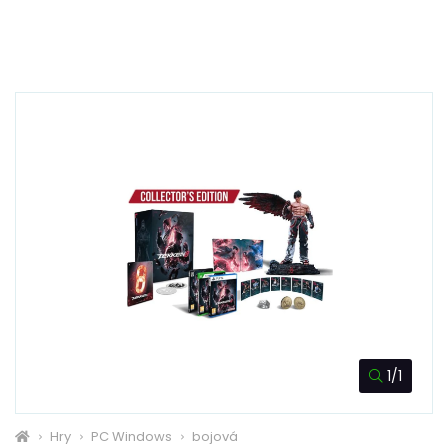
1/1
Hry
PC Windows
bojová