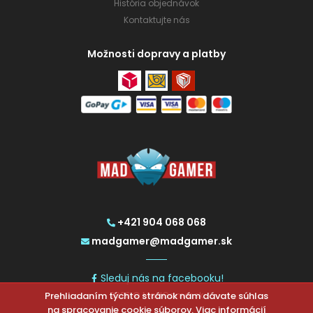
História objednávok
Kontaktujte nás
Možnosti dopravy a platby
+421 904 068 068
madgamer@madgamer.sk
Sleduj nás na facebooku!
Prehliadaním týchto stránok nám dávate súhlas
2026 © MadGamer.sk
na spracovanie cookie súborov. Viac informácií