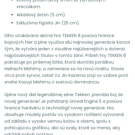
vrecúškom.
Arkádový žetón (5 cm).
Exkluzívna figúrka Jin (25 cm).
Dlho očakávaná akčná hra TEKKEN 8 posúva hranice
bojových hier a plne využíva silu najnovšej generácie konzol
tým, že vytvára jeden z vizuálne najúžasnejších a doteraz
najpôsobivejších titulov v tomto žánri. Príbeh hry TEKKEN 8
pokračuje po príšernej bitke, ktorá skončila porážkou
Heihachi Mishimy, a zameriava sa na novú rivalitu. Stavia
otca proti synovi, zatiaľ čo Jin Kazama stojí vo vzdore proti
snahe Kazuyi Mishimu o svetovú dominanciu.
Úplne nový diel legendárnej série Tekken, prenáša boj do
novej generácie! Je poháňaný Unreal Engine 5 a posúva
hranice hardvéru a technológií novej generácie. Hra
obsahuje modely postáv vo vysokom rozlíšení vytvorené
od základu s vysoko vernou kožou a vlasmi, spolu s
pohlcujúcou grafikou, ako sú svaly, ktoré sa menia, aby
odrážali pohyb postavy.