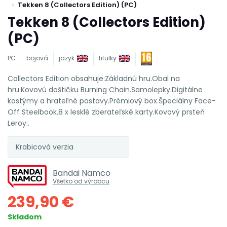
Tekken 8 (Collectors Edition) (PC)
Tekken 8 (Collectors Edition)
(PC)
PC
bojová
jazyk
titulky
Collectors Edition obsahuje:Základnú hru.Obal na
hru.Kovovú doštičku Burning Chain.Samolepky.Digitálne
kostýmy a hrateľné postavy.Prémiový box.Špeciálny Face-
Off Steelbook.8 x lesklé zberateľské karty.Kovový prsteň
Leroy..
Krabicová verzia
Bandai Namco
Všetko od výrobcu
239,90 €
Skladom