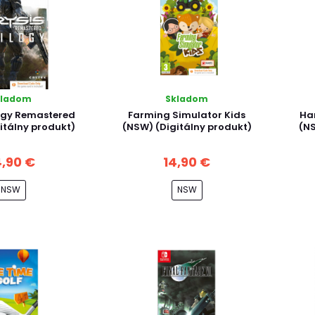
kladom
Skladom
logy Remastered
Farming Simulator Kids
Ha
itálny produkt)
(NSW) (Digitálny produkt)
(NS
,90 €
14,90 €
NSW
NSW