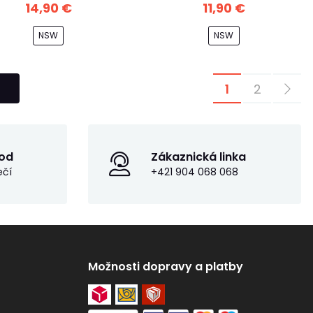
14,90 €
11,90 €
NSW
NSW
1
2
od
Zákaznická linka
ečí
+421 904 068 068
Možnosti dopravy a platby