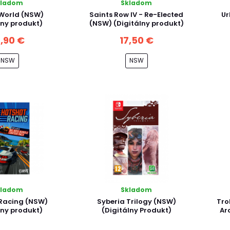
kladom
Skladom
i World (NSW)
Saints Row IV - Re-Elected
Ur
lny produkt)
(NSW) (Digitálny produkt)
4,90 €
17,50 €
NSW
NSW
kladom
Skladom
Racing (NSW)
Syberia Trilogy (NSW)
Tro
lny produkt)
(Digitálny Produkt)
Ar