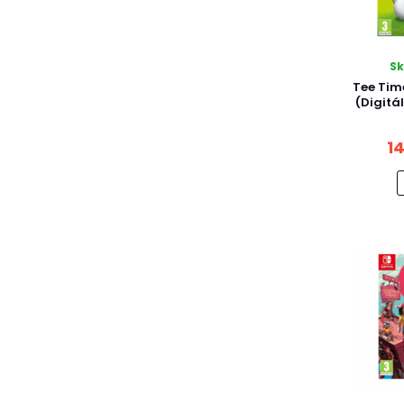
Square Enix
UBISOFT
Warner Bros
S
Tee Tim
(Digitá
1