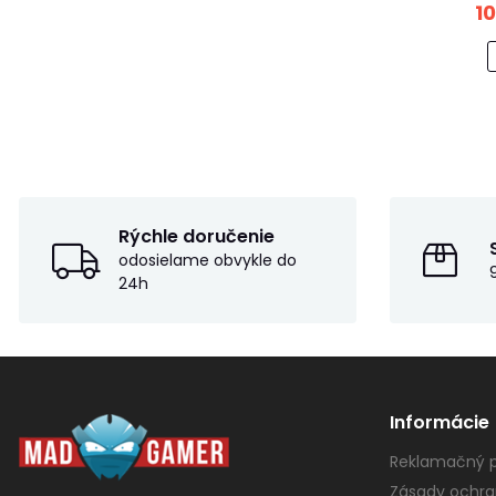
1
Rýchle doručenie
odosielame obvykle do
24h
Informácie
Reklamačný p
Zásady ochra