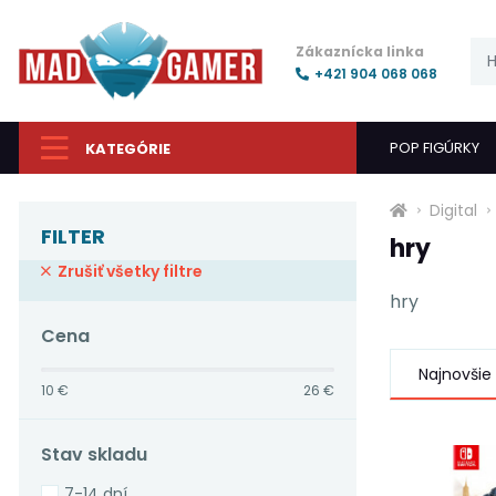
Zákaznícka linka
+421 904 068 068
POP FIGÚRKY
KATEGÓRIE
Digital
FILTER
hry
Zrušiť všetky filtre
hry
Cena
Najnovšie
10 €
26 €
Stav skladu
7-14 dní