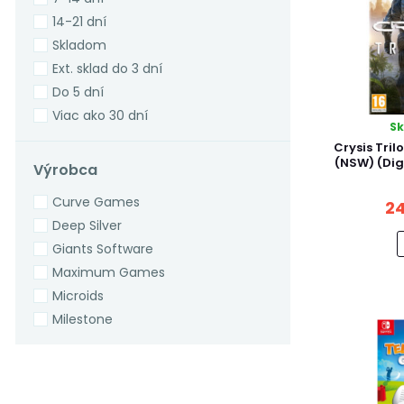
14-21 dní
Skladom
Ext. sklad do 3 dní
Do 5 dní
Viac ako 30 dní
S
Predobjednávka
Crysis Tri
Na objednávku
(NSW) (Dig
Výrobca
Nedostupné
Curve Games
24
Deep Silver
Giants Software
Maximum Games
Microids
Milestone
Nintendo
Outright Games
Rising Star Games