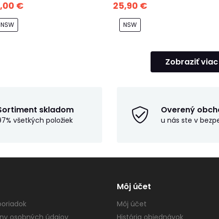
0,00 €
25,90 €
NSW
NSW
Zobraziť viac
Sortiment skladom
Overený obch
97% všetkých položiek
u nás ste v bezp
Môj účet
oriadok
Môj účet
ny osobných údajov
História objednávok