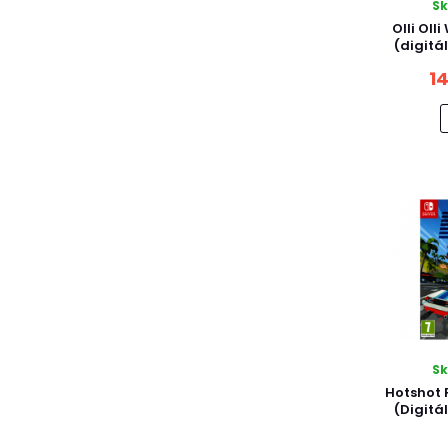
S
Olli Oll
(digitá
1
S
Hotshot 
(Digitá