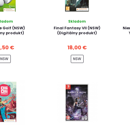
kladom
Skladom
e Golf (NSW)
Final Fantasy VII (NSW)
Nie
lny produkt)
(Digitálny produkt)
4,50 €
18,00 €
NSW
NSW